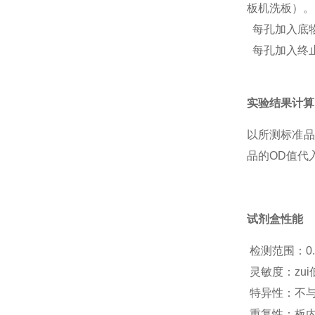
板机洗板）。
每孔加入底物A
每孔加入终止液
实验结果计算
以
所测标准品
品的OD值代
试剂盒性能
检测范围
：
0
灵敏度：zu
特异性：不
重复性：板