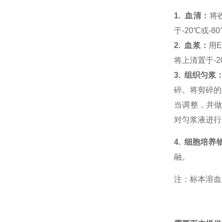
1.
血清
：
将
于-20
℃
或-80
2.
血浆
：
用
将上清置于-2
3. 组织匀浆
碎。将剪碎的
当调整，并做
对匀浆液进行
4. 细胞培
融。
注：标本溶血