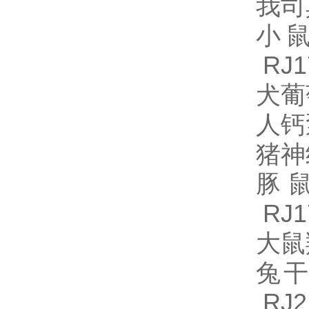
我司
小鼠
RJ1
犬葡
人钙泵
猪神
豚鼠
RJ1
大鼠
兔干
RJ2