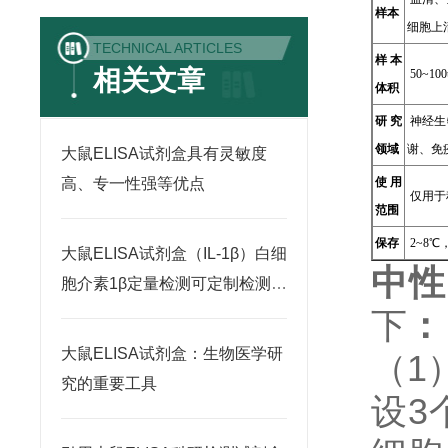
样本
细胞上
TECHNICAL ARTICLES
样本
相关文章
50~100
体积
研究
神经生
领域
谢、免
大鼠ELISA试剂盒具有灵敏度
高、专一性强等优点
使用
仅用于
范围
保存
2~8
大鼠ELISA试剂盒（IL-1β）白细
中性
胞介素1β定量检测可定制检测范
围
下
：
大鼠ELISA试剂盒：生物医学研
（1
究的重要工具
设3