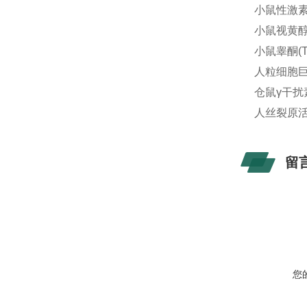
小鼠性激素结
小鼠视黄醇结
小鼠睾酮(T
人粒细胞巨噬
仓鼠γ干扰素
人丝裂原活化
留
您