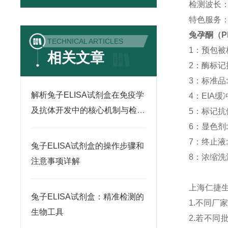
检测波长：
特色服务
兔孕酮（P
TECHNICAL ARTICLES
1：预包被板:
相关文章
2：酶标记抗体
3：标准品: -
解析兔子ELISA试剂盒在免疫学
4：EIA缓冲液
及抗体开发中的核心机制与检测
5：标记抗体稀
规范
6：显色剂: 
7：终止液: 
兔子ELISA试剂盒的操作步骤和
8：浓缩洗涤液
注意事项详解
上海仁捷
兔子ELISA试剂盒：精准检测的
1.不同
生物工具
2.若不