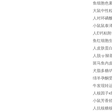
鱼细胞色素P
大鼠中性粒细
人对环磷酰胺
小鼠鼠泰泽病原
人E钙粘附分子
鱼红细胞生成
人皮肤蛋白(
人脱-γ-羧
斑马鱼内皮细
犬脂多糖/内
绵羊孕酮受体
牛发现转运蛋
人核因子κB
小鼠芳香烃受
人抗核糖核蛋