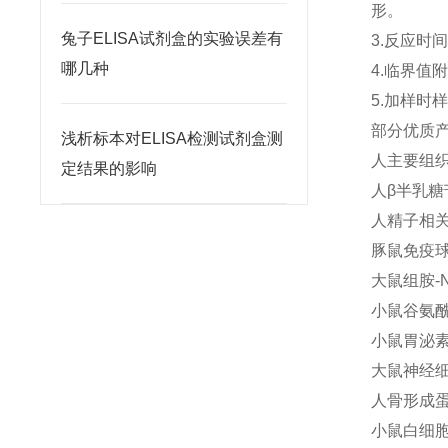
形。
兔子ELISA试剂盒的实验误差有
3.反应时
哪几种
4.临界
5.加样
部分优质
浅析标本对ELISA检测试剂盒测
人主要组织相
定结果的影响
人β半乳糖苷
人精子相关抗
豚鼠免疫球蛋
大鼠组胺-N
小鼠谷氨酰胺
小鼠胃泌素(
大鼠神经细胞
人骨形成蛋白
小鼠白细胞介素