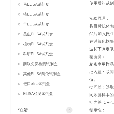
使用后的试剂
马ELISA试剂盒
猪ELISA试剂盒
实验原理：
羊ELISA试剂盒
将目标抗体包
然后加入微生
昆虫ELISA试剂盒
在过氧化物酶
植物ELISA试剂盒
波长下测定吸
科研ELISA试剂盒
精
酶联免疫检测试剂盒
精密度用样品测
批内差：取同
其他ELISA酶免试剂盒
值。
进口elisa试剂盒
批间差：选取
ELISA检测试剂盒
同浓度样本的
批内差: CV<10
*血清
稳定性：