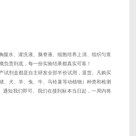
胸腹水、灌洗液、脑脊液、细胞培养上清、组织匀浆
一概负责到底，每一份实验结果都真实可靠！
，国产试剂盒都是自主研发全部半价试用，退货。凡购买
鼠、猪、犬、羊、兔、牛、马铃薯等动植物）种类和检测
6T）通知我们即可。我们在接到标本当日起，一周内将