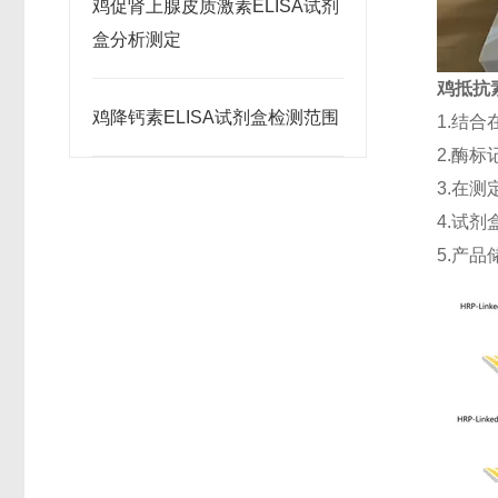
鸡促肾上腺皮质激素ELISA试剂
盒分析测定
鸡抵抗素(
鸡降钙素ELISA试剂盒检测范围
1.结
2.酶
3.在
4.试剂
5.产