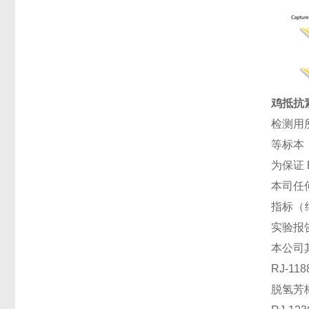
鸡抵抗素(
检测用
等标本
为保证
本司任
指标（
实验报
本公司
RJ-11
脱氢芳樟