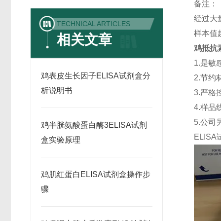
备注：
经过大
TECHNICAL ARTICLES
样本值
相关文章
鸡抵抗素(
1.是
鸡表皮生长因子ELISA试剂盒分
2.节
析说明书
3.严格
4.样
5.公
鸡半胱氨酸蛋白酶3ELISA试剂
ELISA
盒实验原理
鸡肌红蛋白ELISA试剂盒操作步
骤