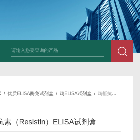
斑马鱼白介素12BELISA试剂盒发货及时
兔载脂蛋白B（apo-B）E
示
/
优质ELISA酶免试剂盒
/
鸡ELISA试剂盒
/
鸡抵抗素（Resistin）ELISA试剂盒
素（Resistin）ELISA试剂盒