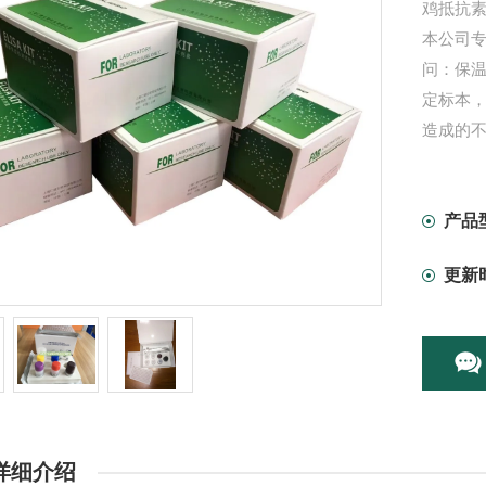
鸡抵抗素（
本公司专
问：保温
定标本
造成的不
产品
更新
详细介绍