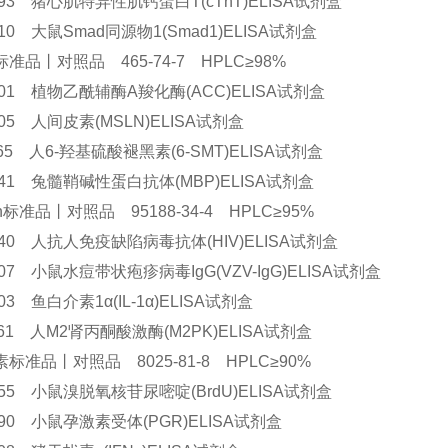
8693 猪心肌特异性肌钙蛋白T(cTnT)ELISA试剂盒
5310 大鼠Smad同源物1(Smad1)ELISA试剂盒
准品丨对照品 465-74-7 HPLC≥98%
1901 植物乙酰辅酶A羧化酶(ACC)ELISA试剂盒
2805 人间皮素(MSLN)ELISA试剂盒
1165 人6-羟基硫酸褪黑素(6-SMT)ELISA试剂盒
1241 兔髓鞘碱性蛋白抗体(MBP)ELISA试剂盒
icin标准品丨对照品 95188-34-4 HPLC≥95%
3040 人抗人免疫缺陷病毒抗体(HIV)ELISA试剂盒
7607 小鼠水痘带状疱疹病毒IgG(VZV-IgG)ELISA试剂盒
603 鱼白介素1α(IL-1α)ELISA试剂盒
1461 人M2肾丙酮酸激酶(M2PK)ELISA试剂盒
标准品丨对照品 8025-81-8 HPLC≥90%
7755 小鼠溴脱氧核苷尿嘧啶(BrdU)ELISA试剂盒
7890 小鼠孕激素受体(PGR)ELISA试剂盒