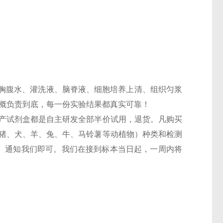
胸腹水、灌洗液、脑脊液、细胞培养上清、组织匀浆
一概负责到底，每一份实验结果都真实可靠！
，国产试剂盒都是自主研发全部半价试用，退货。凡购买
鼠、猪、犬、羊、兔、牛、马铃薯等动植物）种类和检测
6T）通知我们即可。我们在接到标本当日起，一周内将
盒