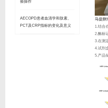
验操作
AECOPD患者血清学和肽素、
马促卵泡
PCT及CRP指标的变化及意义
1.结
2.酶
3.在
4.试剂
5.产