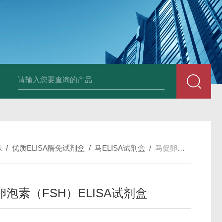
斑马鱼白介素12BELISA试剂盒发货及时
兔载脂蛋白B（apo-B）E
示
/
优质ELISA酶免试剂盒
/
马ELISA试剂盒
/
马促卵泡素（FSH）ELISA试剂盒
泡素（FSH）ELISA试剂盒