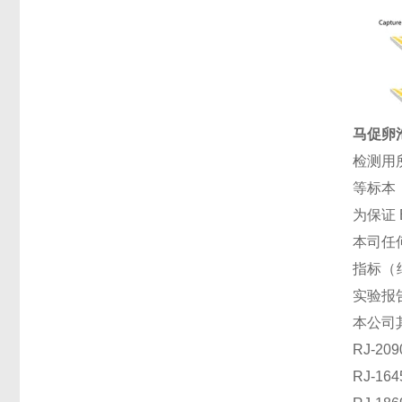
马促卵泡
检测用
等标本
为保证
本司任
指标（
实验报
本公司
RJ-2
RJ-1