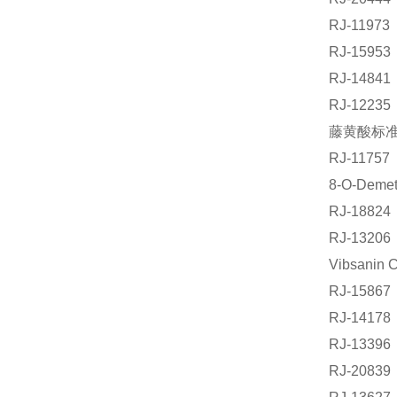
RJ-119
RJ-159
RJ-148
RJ-12
藤黄酸标准品
RJ-117
8-O-Deme
RJ-188
RJ-132
Vibsani
RJ-158
RJ-141
RJ-13
RJ-2083