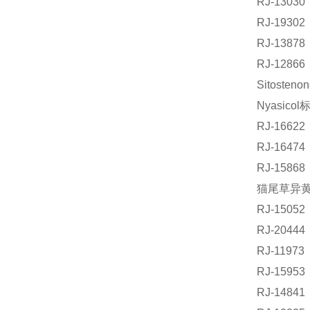
RJ-130
RJ-193
RJ-1387
RJ-128
Sitoste
Nyasico
RJ-166
RJ-164
RJ-158
猫尾草异黄酮
RJ-15
RJ-204
RJ-119
RJ-159
RJ-148