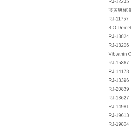
RJ-12
藤黄酸标准品
RJ-117
8-O-Deme
RJ-188
RJ-132
Vibsani
RJ-158
RJ-141
RJ-13
RJ-2083
RJ-136
RJ-149
RJ-196
RJ-198