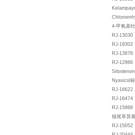
Kelampa
Chloroe
4-甲氧基牡
RJ-130
RJ-193
RJ-1387
RJ-128
Sitoste
Nyasico
RJ-166
RJ-164
RJ-158
猫尾草异黄酮
RJ-15
RJ-204