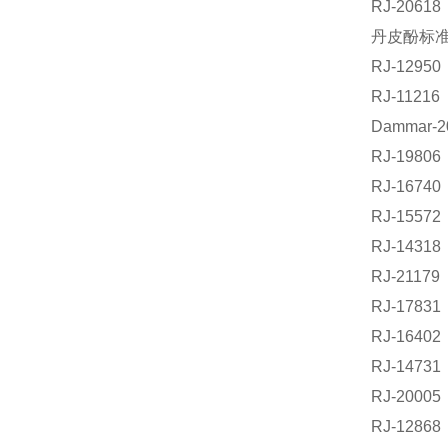
RJ-206
丹皮酚标准品
RJ-129
RJ-112
Dammar-2
RJ-198
RJ-167
RJ-1557
RJ-143
RJ-211
RJ-178
RJ-164
RJ-147
RJ-200
RJ-128