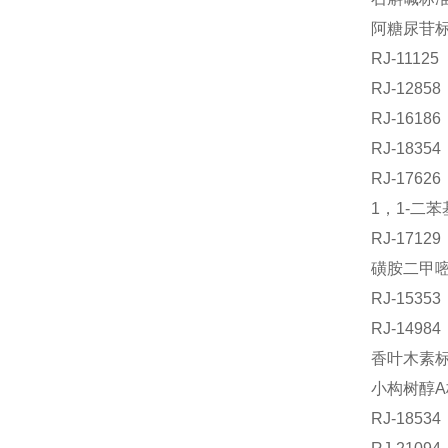
阿糖尿苷标准
RJ-111
RJ-128
RJ-161
RJ-183
RJ-176
1，1-二苯
RJ-171
磺胺二甲嘧啶
RJ-1535
RJ-149
香叶木素标准
小构树醇A标
RJ-18