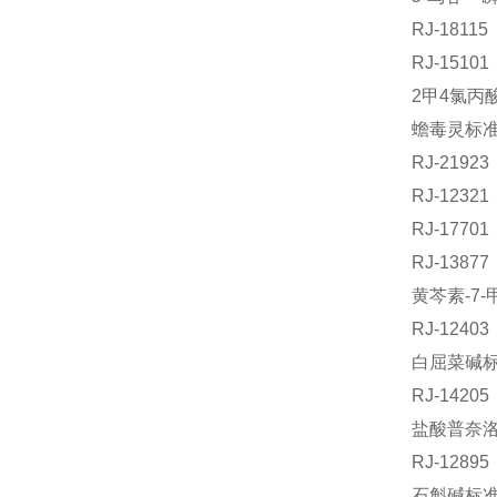
RJ-181
RJ-151
2甲4氯丙酸
蟾毒灵标准品
RJ-219
RJ-123
RJ-177
RJ-138
黄芩素-7-
RJ-124
白屈菜碱标准
RJ-142
盐酸普奈洛尔
RJ-128
石斛碱标准品