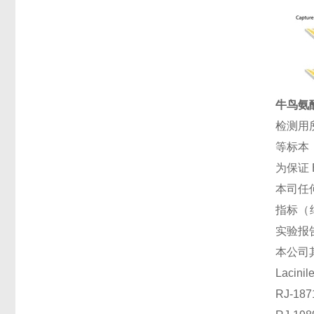
牛鸟氨酸
检测用
等标本
为保证
本司任
指标（
实验报
本公司
Lacin
RJ-1