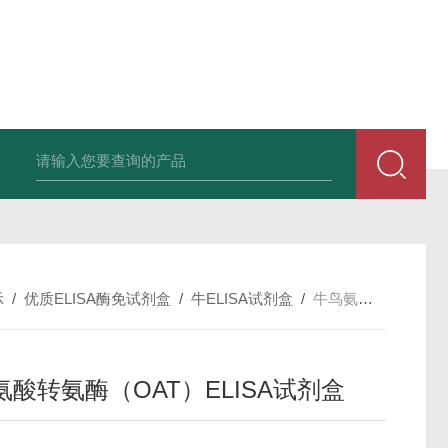
斑马鱼白介素12BELISA试剂盒发货及时
兔载脂蛋白B（apo-B）E
示
/
优质ELISA酶免试剂盒
/
牛ELISA试剂盒
/
牛鸟氨酸转氨酶（OAT）ELISA试剂盒
氨酸转氨酶（OAT）ELISA试剂盒