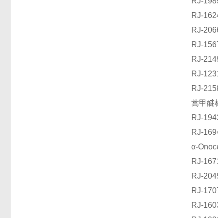
RJ-1
RJ-1
RJ-2
RJ-1
RJ-2
RJ-1
RJ-2
蒿甲醚标
RJ-1
RJ-1
α-Ono
RJ-1
RJ-2
RJ-1
RJ-16