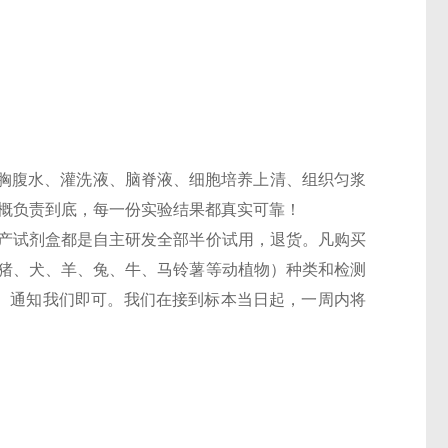
胸腹水、灌洗液、脑脊液、细胞培养上清、组织匀浆
一概负责到底，每一份实验结果都真实可靠！
，国产试剂盒都是自主研发全部半价试用，退货。凡购买
鼠、猪、犬、羊、兔、牛、马铃薯等动植物）种类和检测
6T）通知我们即可。我们在接到标本当日起，一周内将