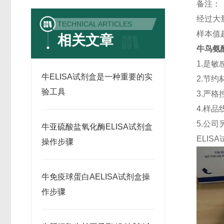
备注：
经过大
TECHNICAL ARTICLES
样本值
相关文章
牛鸟氨酸
1.是
牛ELISA试剂盒是一种重要的实
2.节
验工具
3.严格
4.样
5.公
牛亚硫酸盐氧化酶ELISA试剂盒
ELISA
操作步骤
牛免疫球蛋白AELISA试剂盒操
作步骤