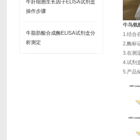
牛肝细胞生长因子ELISA试剂盒
操作步骤
牛鸟氨酸
牛脂肪酸合成酶ELISA试剂盒分
1.结
析测定
2.酶
3.在
4.试剂
5.产