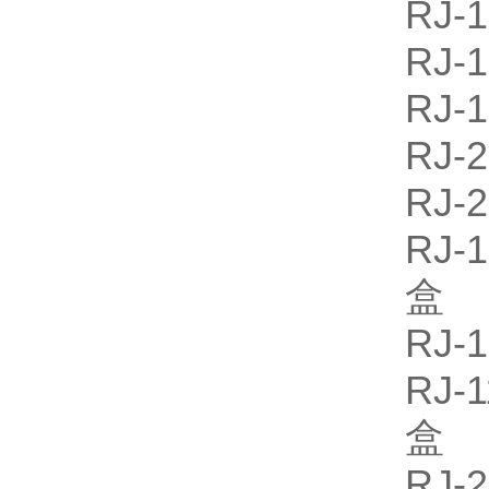
RJ
RJ-
RJ
RJ
RJ
RJ
盒
RJ
RJ
盒
RJ