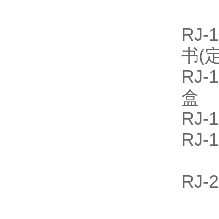
RJ
书(
RJ
盒
RJ-
RJ
RJ