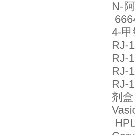
N-
666
4-
RJ
RJ-
RJ-
RJ
剂
Va
HPL