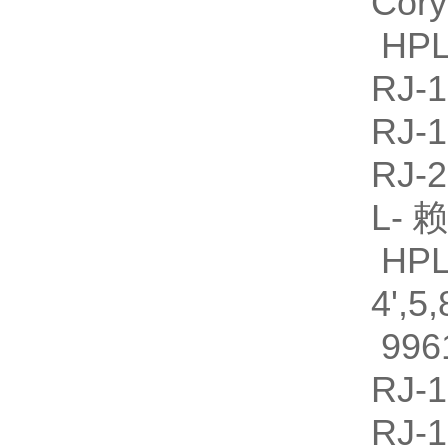
Co
HPL
RJ
RJ
RJ
L-
HPL
4'
996
RJ
RJ