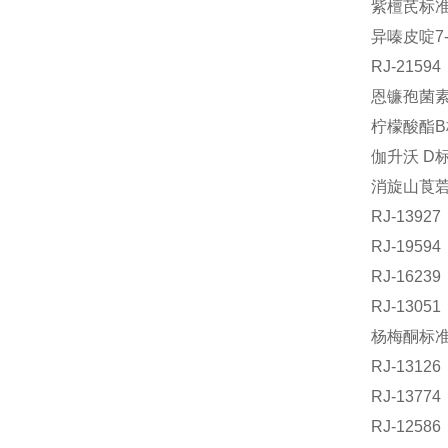
紫檀芪标准品
异嗪皮啶7-
RJ-215
恩镰孢菌素B
柠檬酸酯B标
伽升沃 D标
消旋山莨菪碱
RJ-139
RJ-195
RJ-162
RJ-130
杨梅酮标准品
RJ-1312
RJ-137
RJ-125