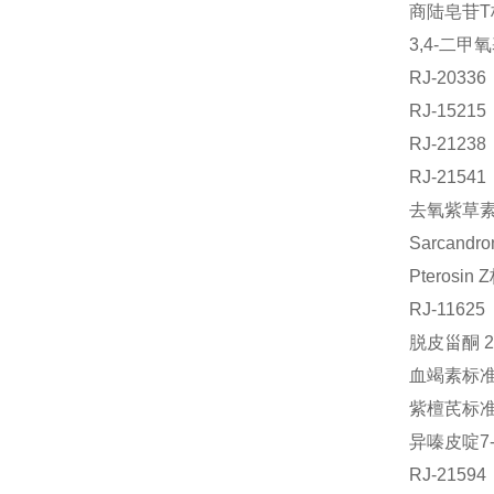
商陆皂苷T
3,4-二甲
RJ-203
RJ-1521
RJ-212
RJ-215
去氧紫草素标
Sarcand
Pterosi
RJ-116
脱皮甾酮 2
血竭素标准品
紫檀芪标准品
异嗪皮啶7-
RJ-215