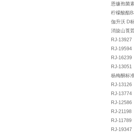
恩镰孢菌素B
柠檬酸酯B标
伽升沃 D标
消旋山莨菪碱
RJ-139
RJ-195
RJ-162
RJ-130
杨梅酮标准品
RJ-1312
RJ-137
RJ-125
RJ-211
RJ-1178
RJ-193