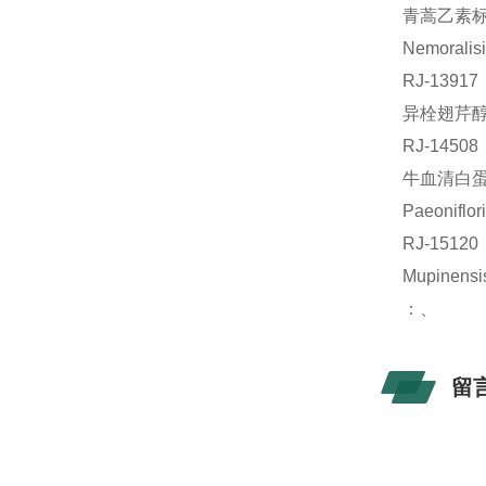
青蒿乙素标准
Nemoral
RJ-139
异栓翅芹醇标
RJ-145
牛血清白蛋白
Paeonif
RJ-151
Mupine
：、
留