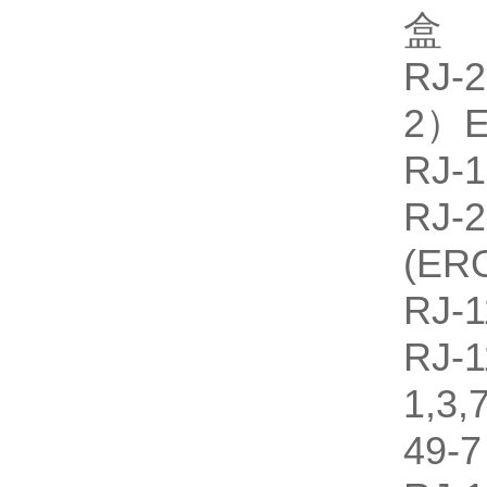
盒
RJ
2）
RJ
RJ
(E
RJ-
RJ-
1,
49-