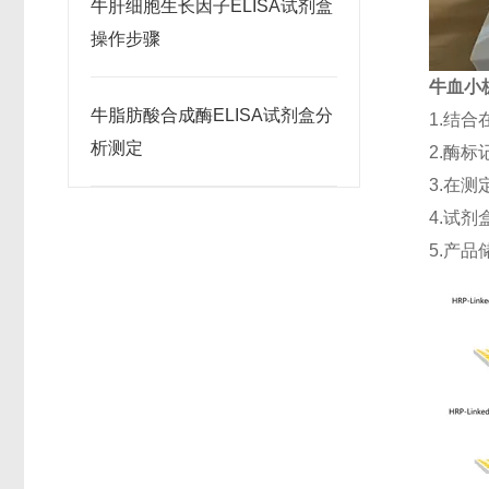
牛肝细胞生长因子ELISA试剂盒
操作步骤
牛血小板
牛脂肪酸合成酶ELISA试剂盒分
1.结
析测定
2.酶
3.在
4.试剂
5.产