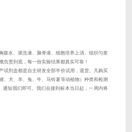
胸腹水、灌洗液、脑脊液、细胞培养上清、组织匀浆
一概负责到底，每一份实验结果都真实可靠！
，国产试剂盒都是自主研发全部半价试用，退货。凡购买
鼠、猪、犬、羊、兔、牛、马铃薯等动植物）种类和检测
6T）通知我们即可。我们在接到标本当日起，一周内将