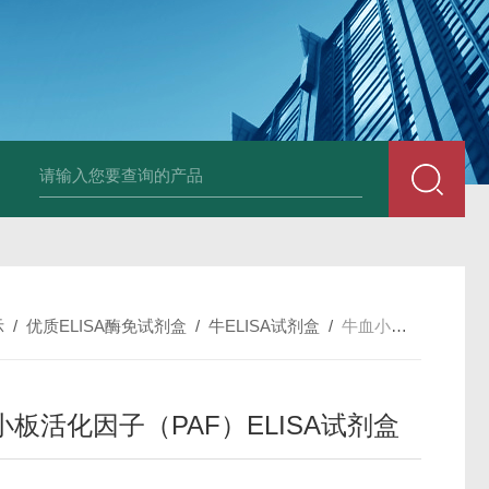
斑马鱼白介素12BELISA试剂盒发货及时
兔载脂蛋白B（apo-B）E
示
/
优质ELISA酶免试剂盒
/
牛ELISA试剂盒
/
牛血小板活化因子（PAF）ELISA试剂盒
小板活化因子（PAF）ELISA试剂盒