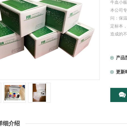
牛血小板
本公司专
问：保温
定标本
造成的不
产品
更新
详细介绍