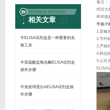
备注：
经过大
TECHNICAL ARTICLES
样本值
相关文章
牛血小板
1.是
牛ELISA试剂盒是一种重要的实
2.节
验工具
3.严格
4.样
5.公
牛亚硫酸盐氧化酶ELISA试剂盒
ELISA
操作步骤
牛免疫球蛋白AELISA试剂盒操
作步骤