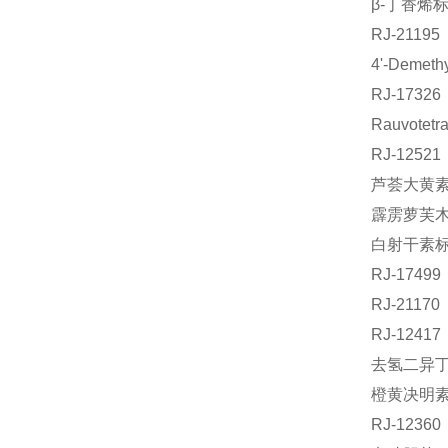
β-丁香烯标
RJ-211
4'-Demet
RJ-17
Rauvote
RJ-125
芦荟大黄素-
霹雳萝芙木碱
白射干素标准
RJ-174
RJ-211
RJ-124
去氢二异丁香
橙黄决明素
RJ-123