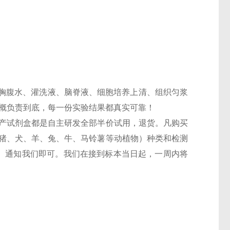
胸腹水、灌洗液、脑脊液、细胞培养上清、组织匀浆
一概负责到底，每一份实验结果都真实可靠！
，国产试剂盒都是自主研发全部半价试用，退货。凡购买
鼠、猪、犬、羊、兔、牛、马铃薯等动植物）种类和检测
6T）通知我们即可。我们在接到标本当日起，一周内将