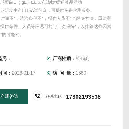
球蛋白E（IgE）ELISA试剂盒赠送礼品活动
业研发生产ELISA试剂盒，可提供免费代测服务。
时间不*，洗涤条件不*，操作人员不*？解决方法：重复测
，操作条件、人员等应尽可能与上次保持*，以排除这些因素
*的可能性。
型号：
厂商性质：
经销商
时间：
2026-01-17
访 问 量：
1660
17302193538
立即咨询
联系电话：