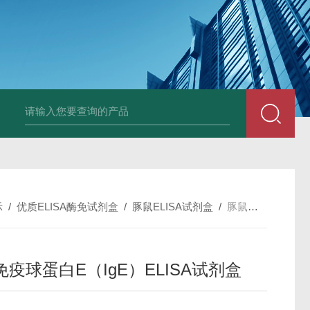
斑马鱼白介素12BELISA试剂盒发货及时
兔载脂蛋白B（apo-B）E
示
/
优质ELISA酶免试剂盒
/
豚鼠ELISA试剂盒
/
豚鼠免疫球蛋白E（IgE）ELISA试剂盒
疫球蛋白E（IgE）ELISA试剂盒