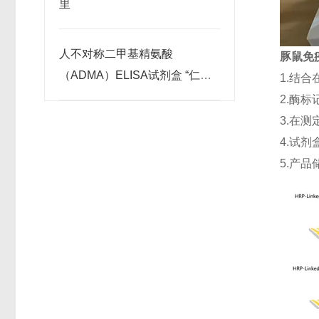
里
人不对称二甲基精氨酸
豚鼠免疫
（ADMA）ELISA试剂盒 “仁捷
1.结
生物”产品文献
2.酶
3.在
4.试剂
5.产