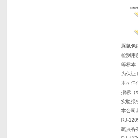
豚鼠免疫
检测用
等标本
为保证
本司任
指标（
实验报
本公司
RJ-1
疏展香茶