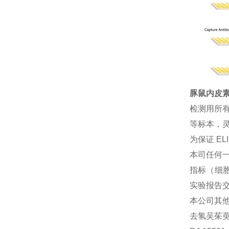
豚鼠内皮素1
检测用所
等标本，灵
为保证 E
本司任何一
指标（细胞
实验报告
本公司其
去氢吴茱萸碱