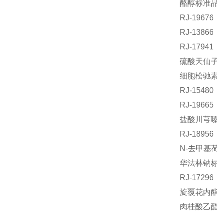
酪醇标准品丨
RJ-196
RJ-1386
RJ-179
硫酸天仙子
细胞松驰素D
RJ-154
RJ-196
盐酸川芎嗪标
RJ-189
N-去甲基荷
华法林钠标准
RJ-172
旋覆花内酯标
肉桂酸乙酯标