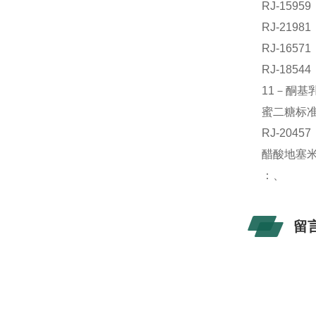
RJ-159
RJ-219
RJ-165
RJ-185
11－酮基乳
蜜二糖标准品
RJ-204
醋酸地塞米
：、
留