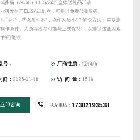
碱酯酶（AChE）ELISA试剂盒赠送礼品活动
业研发生产ELISA试剂盒，可提供免费代测服务。
时间不*，洗涤条件不*，操作人员不*？解决方法：重复测
，操作条件、人员等应尽可能与上次保持*，以排除这些因素
*的可能性。
型号：
厂商性质：
经销商
时间：
2026-01-18
访 问 量：
1519
17302193538
立即咨询
联系电话：