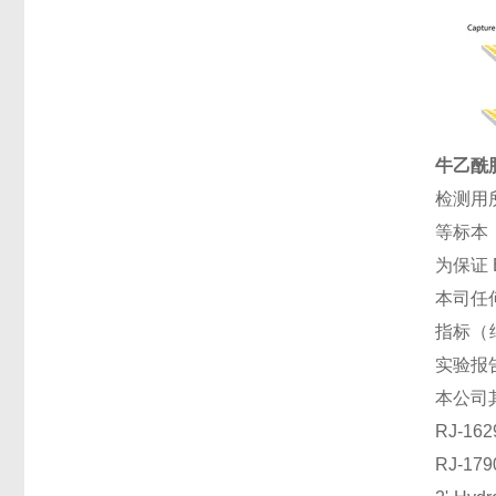
牛乙酰胆
检测用
等标本
为保证
本司任
指标（
实验报
本公司
RJ-1
RJ-1