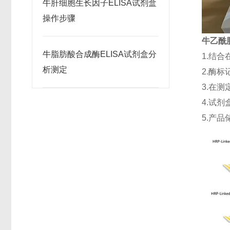
牛肝细胞生长因子ELISA试剂盒
操作步骤
牛乙酰胆
牛脂肪酸合成酶ELISA试剂盒分
1.结
析测定
2.酶
3.在
4.试剂
5.产