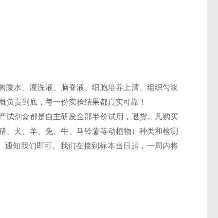
胸腹水、灌洗液、脑脊液、细胞培养上清、组织匀浆
一概负责到底，每一份实验结果都真实可靠！
，国产试剂盒都是自主研发全部半价试用，退货。凡购买
鼠、猪、犬、羊、兔、牛、马铃薯等动植物）种类和检测
6T）通知我们即可。我们在接到标本当日起，一周内将