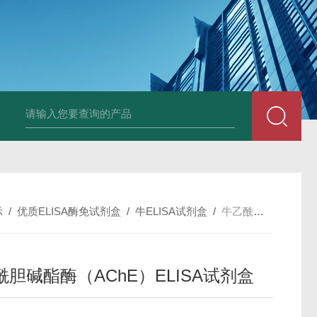
斑马鱼白介素12BELISA试剂盒发货及时
兔载脂蛋白B（apo-B）E
示
/
优质ELISA酶免试剂盒
/
牛ELISA试剂盒
/
牛乙酰胆碱酯酶（AChE）ELISA试剂盒
酰胆碱酯酶（AChE）ELISA试剂盒