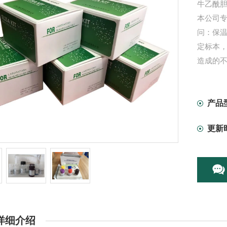
牛乙酰胆
本公司专
问：保温
定标本
造成的不
产品
更新
详细介绍