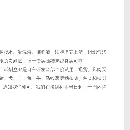
胸腹水、灌洗液、脑脊液、细胞培养上清、组织匀浆
一概负责到底，每一份实验结果都真实可靠！
，国产试剂盒都是自主研发全部半价试用，退货。凡购买
鼠、猪、犬、羊、兔、牛、马铃薯等动植物）种类和检测
6T）通知我们即可。我们在接到标本当日起，一周内将