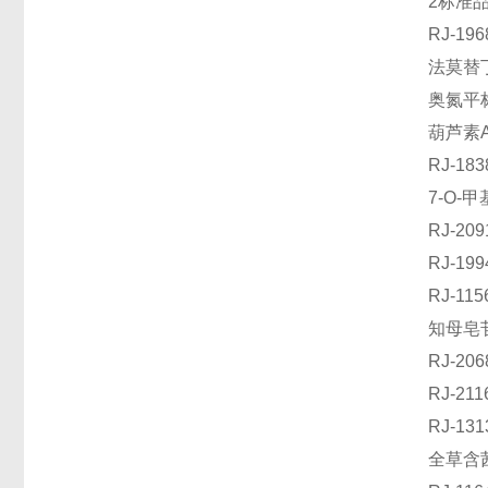
2标准品丨
RJ-1
法莫替丁
奥氮平标
葫芦素A
RJ-18
7-O-
RJ-2
RJ-1
RJ-1
知母皂苷
RJ-2
RJ-2
RJ-1
全草含茜