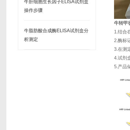
牛肝细胞生长因子ELISA试剂盒
操作步骤
牛转甲状
牛脂肪酸合成酶ELISA试剂盒分
1.结
析测定
2.酶
3.在
4.试剂
5.产