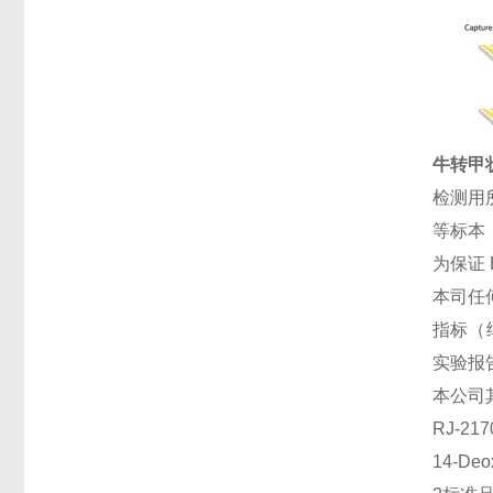
牛转甲状
检测用
等标本
为保证
本司任
指标（
实验报
本公司
RJ-2
14-De