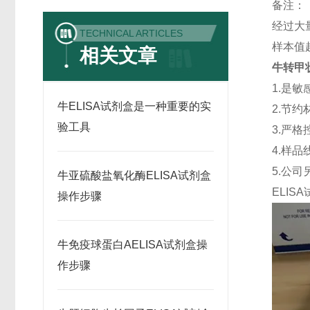
备注：
经过大
TECHNICAL ARTICLES
样本值
相关文章
牛转甲状
1.是
牛ELISA试剂盒是一种重要的实
2.节
验工具
3.严格
4.样
5.公
牛亚硫酸盐氧化酶ELISA试剂盒
ELISA
操作步骤
牛免疫球蛋白AELISA试剂盒操
作步骤