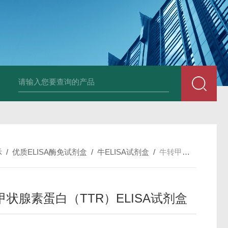
斑马鱼白介素12BELISA试剂盒发货及时
兔载脂蛋白B（apo-B）E
示
/
优质ELISA酶免试剂盒
/
牛ELISA试剂盒
/
牛转甲状腺素蛋白（TTR）ELISA试剂盒
甲状腺素蛋白（TTR）ELISA试剂盒