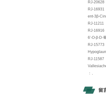
RJ-206
RJ-169
ent-3β-C
RJ-112
RJ-169
6'-O-β
RJ-157
Hypogla
RJ-1158
Valles
：、
留