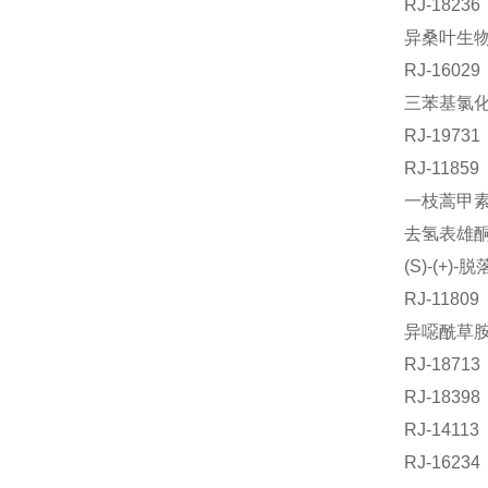
RJ-1823
异桑叶生物碱
RJ-160
三苯基氯化锡
RJ-197
RJ-118
一枝蒿甲素标
去氢表雄酮标
(S)-(+)
RJ-1180
异噁酰草胺标
RJ-187
RJ-183
RJ-141
RJ-162