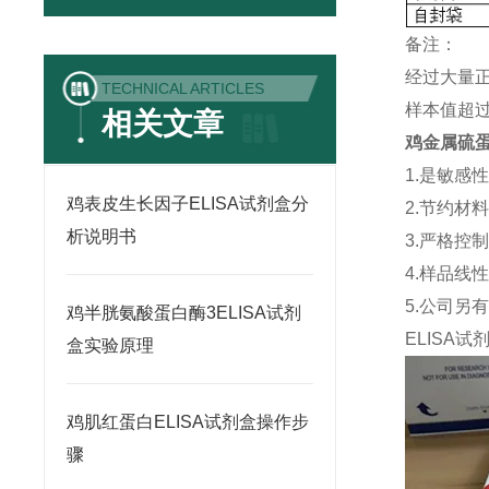
备注：
经过大量
TECHNICAL ARTICLES
样本值超过
相关文章
鸡金属硫蛋白
1.是敏感
鸡表皮生长因子ELISA试剂盒分
2.节约材
析说明书
3.严格控
4.样品线
5.公司另
鸡半胱氨酸蛋白酶3ELISA试剂
ELISA
试
盒实验原理
鸡肌红蛋白ELISA试剂盒操作步
骤