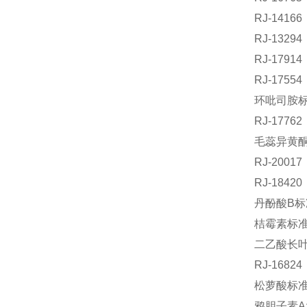
RJ-1416
RJ-132
RJ-179
RJ-175
环吡司胺标准
RJ-177
毛蕊异黄酮苷
RJ-200
RJ-184
丹酚酸B标准
桔霉素标准品
二乙酸长叶
RJ-168
松萝酸标准品
鸦胆子素A;