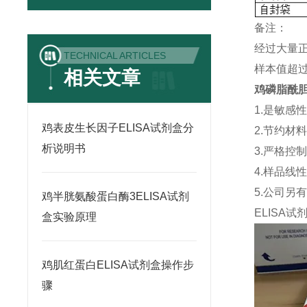
备注：
经过大量
TECHNICAL ARTICLES
样本值超过
相关文章
鸡磷脂酰胆碱
1.是敏感
鸡表皮生长因子ELISA试剂盒分
2.节约材
析说明书
3.严格控
4.样品线
5.公司另
鸡半胱氨酸蛋白酶3ELISA试剂
ELISA
试
盒实验原理
鸡肌红蛋白ELISA试剂盒操作步
骤