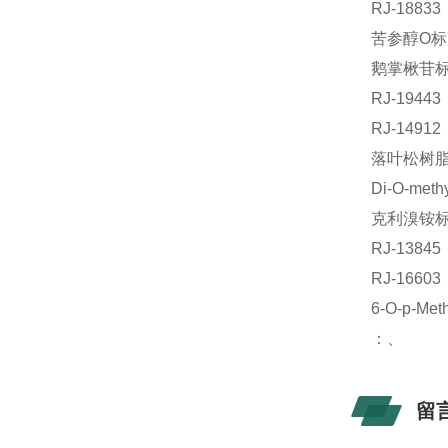
RJ-188
苦参醇O标
鹅掌楸苷标准
RJ-194
RJ-149
落叶松树脂醇
Di-O-me
克利溴铵标准
RJ-138
RJ-166
6-O-p-M
：、
留