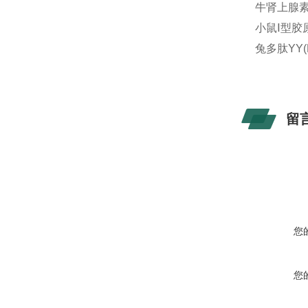
牛肾上腺素(
小鼠Ⅰ型胶原
兔多肽YY(
留
您
您