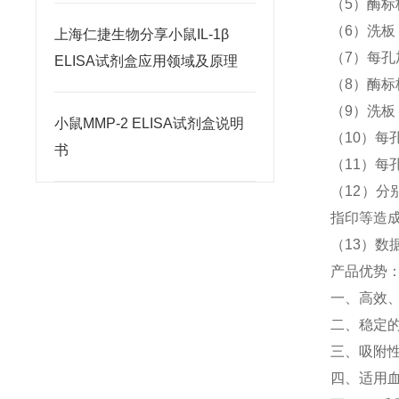
（5）酶标
（6）洗
上海仁捷生物分享小鼠IL-1β
（7）每孔
ELISA试剂盒应用领域及原理
（8）酶标
（9）洗
小鼠MMP-2 ELISA试剂盒说明
（10）每孔
书
（11）每孔
（12）分
指印等造
（13）数
产品优势
一、高效
二、稳定
三、吸附
四、适用