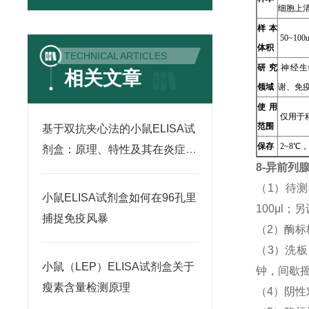
细胞上
样本
50~100u
体积
TECHNICAL ARTICLES
研究
神经生
相关文章
领域
谢、免
使用
仅用于
范围
基于双抗夹心法的小鼠ELISA试
保存
2~8℃
剂盒：原理、特性及其在炎症因
8-异前列
子检测中的应用
（1）待
小鼠ELISA试剂盒如何在96孔里
100μl
捕捉免疫风暴
（2）酶标
（3）洗
小鼠（LEP）ELISA试剂盒关于
钟，间歇摇
瘦素含量检测原理
（4）阴性