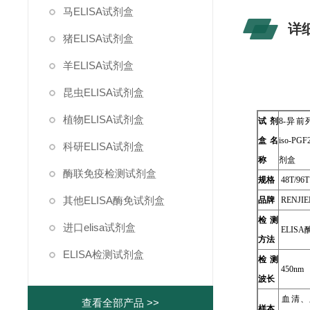
马ELISA试剂盒
详
猪ELISA试剂盒
羊ELISA试剂盒
昆虫ELISA试剂盒
植物ELISA试剂盒
试剂
8-异前
盒名
iso-P
科研ELISA试剂盒
称
剂盒
酶联免疫检测试剂盒
规格
48T/96T
其他ELISA酶免试剂盒
品牌
RENJIE
检测
进口elisa试剂盒
ELIS
方法
ELISA检测试剂盒
检测
450nm
波长
血清、
查看全部产品 >>
样本