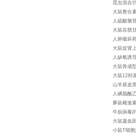
昆虫混合功能
大鼠整合素αM
人硫酸脑苷酯
大鼠谷胱甘肽
人肿瘤坏死因
大鼠促肾上腺
人缺氧诱导因
大鼠骨成型蛋
大鼠12羟基
山羊尿皮质素
人磷脂酰乙醇
豚鼠雌激素(e
牛朊病毒(Pr
大鼠凝血因子
小鼠T细胞活