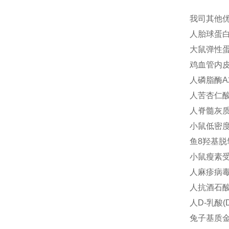
我司其他
人胎球蛋白A(
大鼠弹性蛋白(
鸡血管内皮细
人磷脂酶A2
人苦杏仁酸(
人脊髓灰质炎
小鼠低密度脂
鱼8羟基脱氧
小鼠瘦素受体
人麻疹病毒I
人抗酒石酸酸
人D-乳酸(D
兔子基质金属