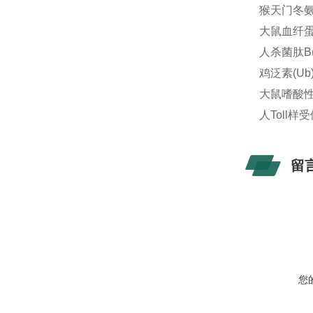
猴天门冬氨酸
大鼠血纤蛋白
人杀菌肽B(
鸡泛素(Ub
大鼠嗜酸性粒
人Toll样受
留
您