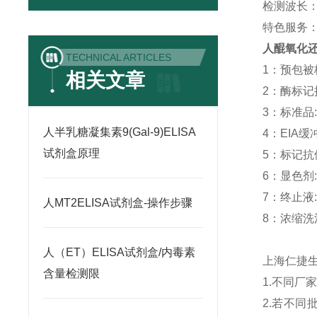
检测波长：
特色服务
人醌氧化还
TECHNICAL ARTICLES
1：预包被板:
相关文章
2：酶标记抗体
3：标准品: -
人半乳糖凝集素9(Gal-9)ELISA
4：EIA缓冲液
试剂盒原理
5：标记抗体稀
6：显色剂: 
7：终止液: 
人MT2ELISA试剂盒-操作步骤
8：浓缩洗涤液
人（ET）ELISA试剂盒/内毒素
上海仁捷
含量检测限
1.不同
2.若不