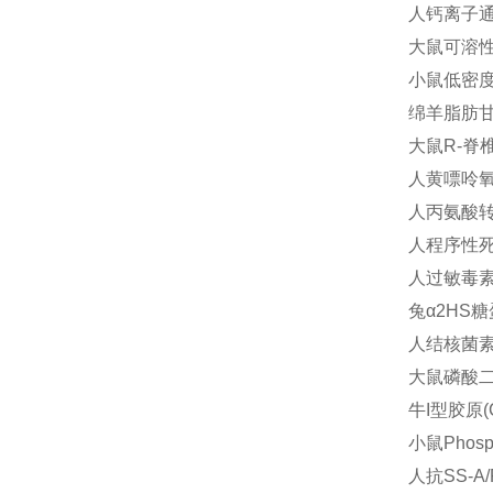
人钙离子通道
大鼠可溶性凋
小鼠低密度脂
绵羊脂肪甘油
大鼠R-脊椎
人黄嘌呤氧化
人丙氨酸转氨
人程序性死亡
人过敏毒素/
兔α2HS糖
人结核菌素(T
大鼠磷酸二酯
牛I型胶原(C
小鼠Phosp
人抗SS-A