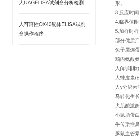
人UAGELISA试剂盒分析检测
形。
3.反应时
4.临界
人可溶性OX40配体ELISA试剂
5.加样
盒操作程序
部分优质
兔子层连蛋白
鸡丙氨酸氨基
人β内啡肽(β
人蛙皮素(Ba
人γ分泌素激
马转化生长因
犬肌酸激酶(
小鼠脂蛋白α(
牛传染性鼻气
豚鼠血管紧张