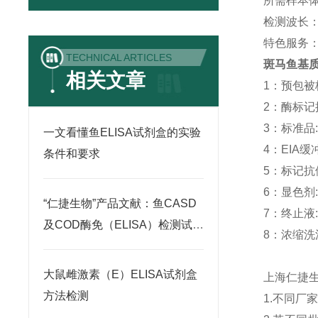
所需样本体积
检测波长：
特色服务
TECHNICAL ARTICLES
斑马鱼基质
相关文章
1：预包被板:
2：酶标记抗体
3：标准品: -
一文看懂鱼ELISA试剂盒的实验
4：EIA缓冲液
条件和要求
5：标记抗体稀
6：显色剂: 
“仁捷生物”产品文献：鱼CASD
7：终止液: 
及COD酶免（ELISA）检测试剂
8：浓缩洗涤液
盒
大鼠雌激素（E）ELISA试剂盒
上海仁捷
方法检测
1.不同