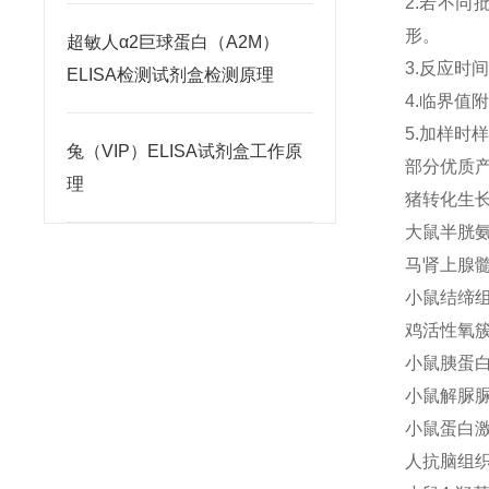
2.若不
形。
超敏人α2巨球蛋白（A2M）
3.反应时
ELISA检测试剂盒检测原理
4.临界
5.加样
兔（VIP）ELISA试剂盒工作原
部分优质
理
猪转化生长因
大鼠半胱氨酸
马肾上腺髓质
小鼠结缔组织
鸡活性氧簇(
小鼠胰蛋白酶(
小鼠解脲脲原
小鼠蛋白激酶
人抗脑组织抗