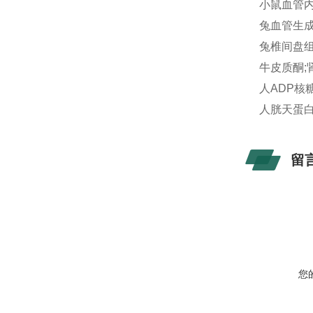
小鼠血管内皮
兔血管生成素
兔椎间盘组织
牛皮质酮;肾
人ADP核糖
人胱天蛋白酶
留
您