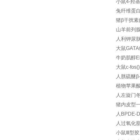
小鼠4-羟基
兔纤维蛋白原
猪β干扰素(I
山羊前列腺素
人利钾尿肽(
大鼠GATA
牛奶肌醇EL
大鼠c-fos
人胱硫醚β-
植物苹果酸酶
人左旋门冬酰
猪内皮型一氧
人BPDE-
人过氧化脂质
小鼠Ⅲ型胶原