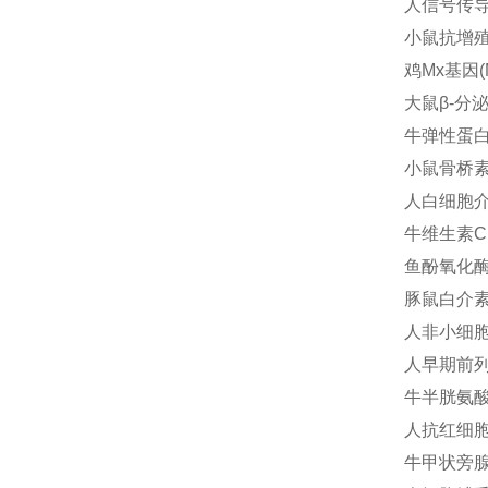
人信号传导子
小鼠抗增殖细
鸡Mx基因(M
大鼠β-分泌酶
牛弹性蛋白酶(
小鼠骨桥素(
人白细胞介素1
牛维生素C(
鱼酚氧化酶(
豚鼠白介素1α
人非小细胞肺
人早期前列腺
牛半胱氨酸蛋
人抗红细胞抗
牛甲状旁腺激