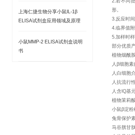
2.若不
形。
上海仁捷生物分享小鼠IL-1β
3.反应时
ELISA试剂盒应用领域及原理
4.临界
5.加样
小鼠MMP-2 ELISA试剂盒说明
部分优质
书
植物烟酰胺腺
人β细胞素(
人白细胞介素
人抗流行性出
人含IQ基元
植物茉莉酸(
小鼠β淀粉样蛋
兔骨保护素(
马谷胱甘肽还