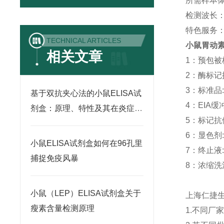
所需样本体积
检测波长：
特色服务
TECHNICAL ARTICLES
小鼠胃动素
相关文章
1：预包被板:
2：酶标记抗体
3：标准品: -
基于双抗夹心法的小鼠ELISA试
4：EIA缓冲液
剂盒：原理、特性及其在炎症因
5：标记抗体稀
子检测中的应用
6：显色剂: 
小鼠ELISA试剂盒如何在96孔里
7：终止液: 
捕捉免疫风暴
8：浓缩洗涤液
小鼠（LEP）ELISA试剂盒关于
上海仁捷
瘦素含量检测原理
1.不同