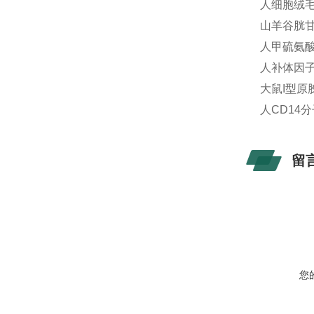
人细胞绒毛蛋白
山羊谷胱甘肽
人甲硫氨酸(
人补体因子B
大鼠I型原胶
人CD14分子
留
您