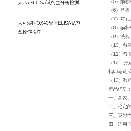
（5）酶标
人UAGELISA试剂盒分析检测
（6）洗
（7）每孔
人可溶性OX40配体ELISA试剂
（8）酶标
盒操作程序
（9）洗
（10）每孔
（11）每孔
（12）分
指印等造
（13）数
产品优势
一、高效
二、稳定
三、吸附
四、适用