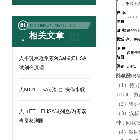
细胞上
样本
50~100u
体积
TECHNICAL ARTICLES
研究
神经生
相关文章
领域
谢、免
使用
仅用于
范围
人半乳糖凝集素9(Gal-9)ELISA
保存
2~8℃
试剂盒原理
酪氨酰tR
（1）待
人MT2ELISA试剂盒-操作步骤
100μl
（2）酶标
人（ET）ELISA试剂盒/内毒素
（3）洗
含量检测限
钟，间歇摇
（4）阴性