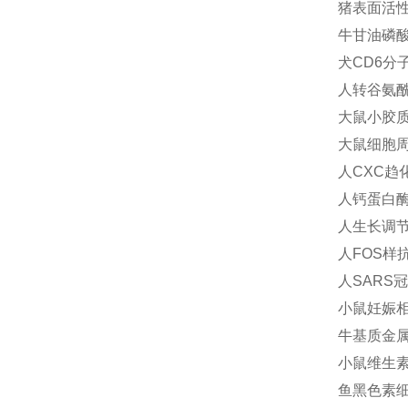
猪表面活性物
牛甘油磷酸胆
犬CD6分子
人转谷氨酰胺
大鼠小胶质细
大鼠细胞周期素
人CXC趋化
人钙蛋白酶抑
人生长调节致
人FOS样抗
人SARS冠
小鼠妊娠相关
牛基质金属蛋
小鼠维生素K
鱼黑色素细胞