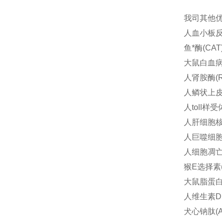
我司其他
人血小板反应
鱼*酶(CAT
大鼠白血病抑
人肾胺酶(R
人鳞状上皮细
人toll样受
人肝细胞核因
人巨噬细胞活
人细胞凋亡因
猴E选择素(E
大鼠脂蛋白脂
人维生素D(
犬心钠肽(A