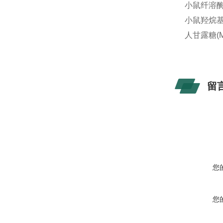
小鼠纤溶酶原
小鼠羟烷基辅
人甘露糖(Ma
留
您
您