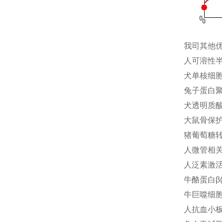
我司其他
人可溶性半乳
犬单核细胞趋
兔子蛋白聚糖
犬透明质酸酶
大鼠骨保护素
猪葡萄糖转运
人微管相关蛋
人泛素激活酶
牛酪蛋白β(
牛巨噬细胞炎
人抗血小板抗体