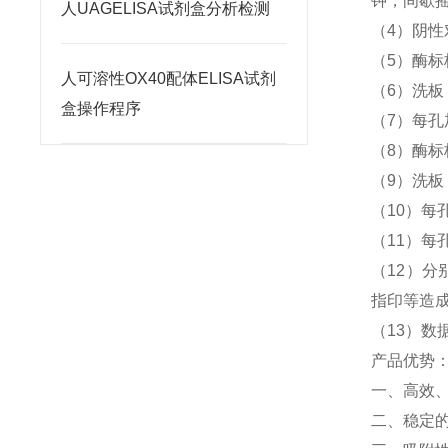
钟，间歇摇
人UAGELISA试剂盒分析检测
（4）阴性
（5）酶标
人可溶性OX40配体ELISA试剂
（6）洗
盒操作程序
（7）每孔
（8）酶标
（9）洗
（10）每孔
（11）每孔
（12）分
指印等造
（13）数
产品优势
一、高效
二、稳定