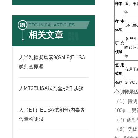
样本
织、细
等
样本
TECHNICAL ARTICLES
50~100u
体积
相关文章
神经生
研究
陈代谢
领域
等
人半乳糖凝集素9(Gal-9)ELISA
使用
试剂盒原理
仅用于
范围
保存
2~8℃
人MT2ELISA试剂盒-操作步骤
心肌转录因
（1）待
人（ET）ELISA试剂盒/内毒素
100μl
含量检测限
（2）酶标
（3）洗