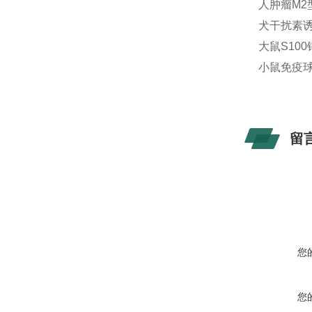
人肿瘤M2型
犬干扰素诱导
大鼠S100
小鼠免疫球蛋
留
您
您