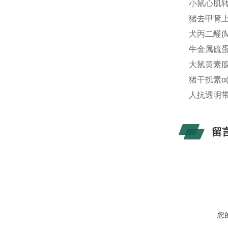
小鼠心肌转录
猪去甲肾上腺
犬丙二醛(M
牛金属硫蛋白
大鼠黄素腺嘌
猪干扰素α(I
人抗透明带抗
留
您