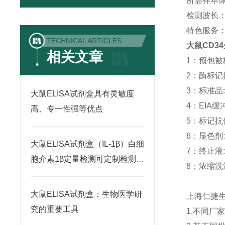
所需样本体积
检测波长：
特色服务
TECHNICAL ARTICLES
大鼠CD3
相关文章
1：预包被板:
2：酶标记抗体
3：标准品: -
大鼠ELISA试剂盒具有灵敏度
4：EIA缓冲液
高、专一性强等优点
5：标记抗体稀
6：显色剂: 
大鼠ELISA试剂盒（IL-1β）白细
7：终止液: 
胞介素1β定量检测可定制检测范
8：浓缩洗涤液
围
大鼠ELISA试剂盒：生物医学研
上海仁捷
究的重要工具
1.不同