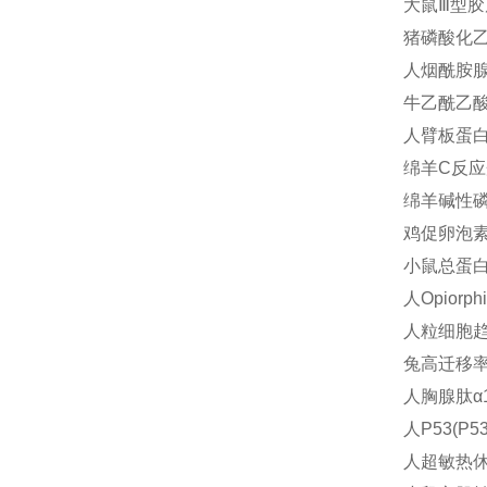
大鼠Ⅲ型胶原
猪磷酸化乙酰
人烟酰胺腺嘌
牛乙酰乙酸检
人臂板蛋白4
绵羊C反应蛋
绵羊碱性磷酸
鸡促卵泡素(
小鼠总蛋白(
人Opiorp
人粒细胞趋化
兔高迁移率族
人胸腺肽α1(
人P53(P5
人超敏热休克