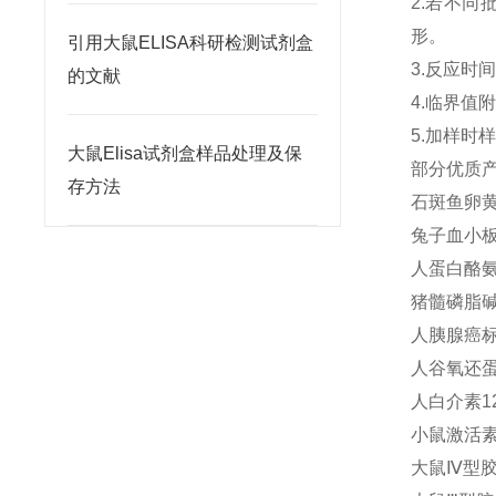
2.若不
形。
引用大鼠ELISA科研检测试剂盒
3.反应时
的文献
4.临界
5.加样
大鼠Elisa试剂盒样品处理及保
部分优质
存方法
石斑鱼卵黄蛋
兔子血小板因
人蛋白酪氨酸
猪髓磷脂碱性
人胰腺癌标志
人谷氧还蛋白
人白介素12
小鼠激活素B
大鼠Ⅳ型胶原