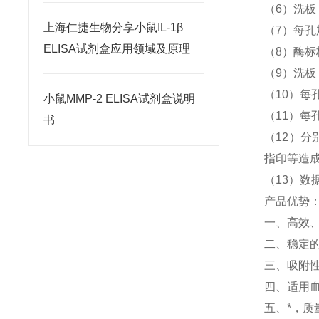
（6）洗
上海仁捷生物分享小鼠IL-1β
（7）每孔
ELISA试剂盒应用领域及原理
（8）酶标
（9）洗
（10）每孔
小鼠MMP-2 ELISA试剂盒说明
（11）每孔
书
（12）分
指印等造
（13）数
产品优势
一、高效
二、稳定
三、吸附
四、适用
五、*，质