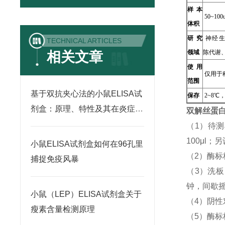
样本
50~100u
体积
研究
神经生
TECHNICAL ARTICLES
领域
陈代谢
相关文章
使用
仅用于
范围
基于双抗夹心法的小鼠ELISA试
保存
2~8℃
剂盒：原理、特性及其在炎症因
双解丝蛋白
子检测中的应用
（1）待
100μl
小鼠ELISA试剂盒如何在96孔里
（2）酶标
捕捉免疫风暴
（3）洗
钟，间歇摇
小鼠（LEP）ELISA试剂盒关于
（4）阴性
瘦素含量检测原理
（5）酶标