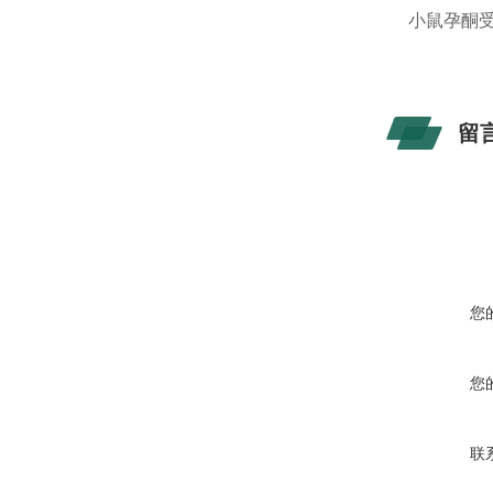
小鼠孕酮受体
留
您
您
联