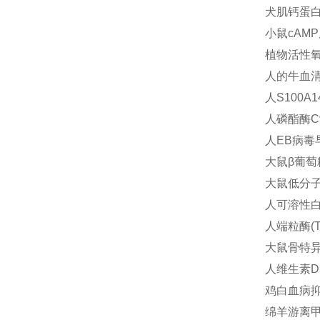
犬肌钙蛋白Ⅰ(
小鼠cAMP
植物活性氧(
人的牛血清
人S100A1
人磷酯酶Cγ
人EB病毒早
大鼠β葡萄糖
大鼠低分子肝
人可溶性白细
人端粒酶(T
大鼠骨特异性
人维生素D3
鸡白血病抑制
绵羊游离甲状