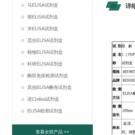
马ELISA试剂盒
详
猪ELISA试剂盒
羊ELISA试剂盒
昆虫ELISA试剂盒
试剂
双解
植物ELISA试剂盒
盒名
1（TWF
称
试剂盒
科研ELISA试剂盒
规格
48T/96
酶联免疫检测试剂盒
品牌
RENJIE
其他ELISA酶免试剂盒
检测
ELIS
方法
进口elisa试剂盒
检测
ELISA检测试剂盒
450nm
波长
血清、
样本
查看全部产品 >>
织、细