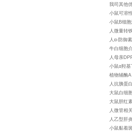
我司其他
小鼠可溶性C
小鼠B细胞淋
人微量转铁蛋
人α-防御素(
牛白细胞介素6
人母亲DPP
小鼠α羟基丁
植物辅酶A（
人抗胰蛋白酶
大鼠白细胞介素
大鼠胆红素(B
人微管相关蛋
人乙型肝炎病
小鼠黏着斑激