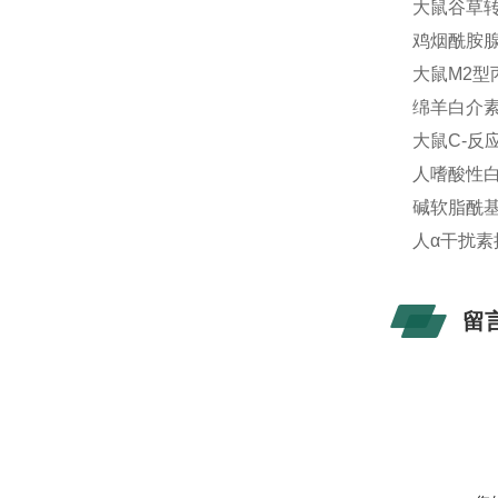
大鼠谷草转氨
鸡烟酰胺腺嘌
大鼠M2型丙
绵羊白介素13
大鼠C-反应
人嗜酸性白血
碱软脂酰基转
人α干扰素抗体
留