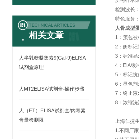
所需样本体积
检测波长：
特色服务
TECHNICAL ARTICLES
人骨成型蛋
相关文章
1：预包被板:
2：酶标记抗体
3：标准品: -
人半乳糖凝集素9(Gal-9)ELISA
4：EIA缓冲液
试剂盒原理
5：标记抗体稀
6：显色剂: 
人MT2ELISA试剂盒-操作步骤
7：终止液: 
8：浓缩洗涤液
人（ET）ELISA试剂盒/内毒素
含量检测限
上海仁捷
1.不同