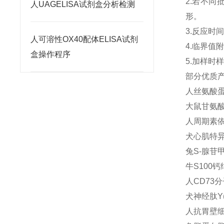
2.若不
人UAGELISA试剂盒分析检测
形。
3.反应时
人可溶性OX40配体ELISA试剂
4.临界
盒操作程序
5.加样
部分优质
人丝氨酸蛋白
大鼠甘氨酸(
人周期素依赖
犬心肌特异性
兔S-腺苷甲
牛S100钙
人CD73分子
犬神经肽Y(
人抗胃壁细胞