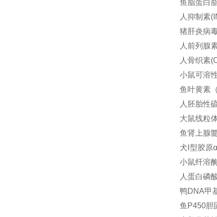
鱼脂蛋白脂酶
人抑制素(I
猪肝炎病毒细
人前列腺素（
人骨织素(Os
小鼠可溶性白介
鱼叶黄素（L
人胚胎性硫糖
大鼠线粒体
鱼肾上腺髓质
犬Ⅰ型胶原α2
小鼠纤溶酶原
人蛋白磷酸酶
鸭DNA甲基
鱼P450胆