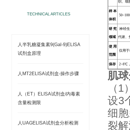
织、细
样本
TECHNICAL ARTICLES
50~100
体积
相关文章
研究
神经生
领域
代谢、
人半乳糖凝集素9(Gal-9)ELISA
使用
仅用于
试剂盒原理
范围
保存
2~8
肌球
人MT2ELISA试剂盒-操作步骤
（1
人（ET）ELISA试剂盒/内毒素
设3
含量检测限
细胞
裂解
人UAGELISA试剂盒分析检测