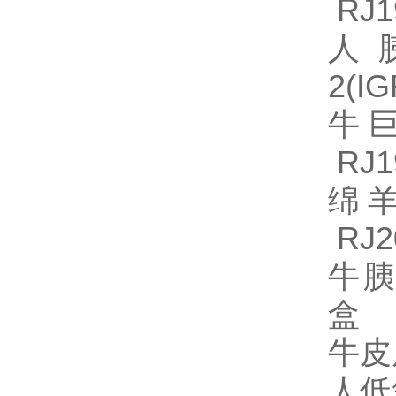
RJ1
人
2(I
牛巨
RJ1
绵羊
RJ2
牛胰
盒 R
牛皮质
人低氧