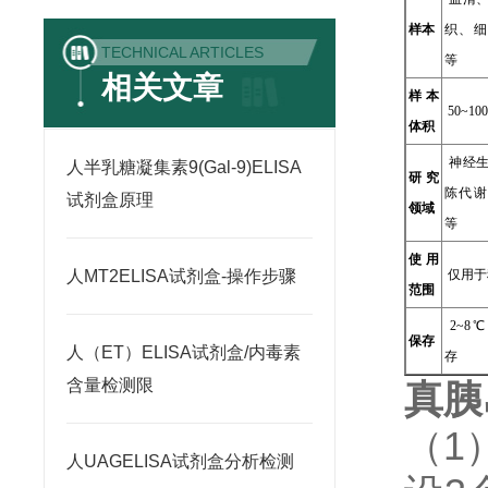
样本
织、细
TECHNICAL ARTICLES
等
相关文章
样本
50~100
体积
神经生
人半乳糖凝集素9(Gal-9)ELISA
研究
陈代谢
试剂盒原理
领域
等
使用
人MT2ELISA试剂盒-操作步骤
仅用于
范围
2~8
保存
人（ET）ELISA试剂盒/内毒素
存
含量检测限
真胰
（1
人UAGELISA试剂盒分析检测