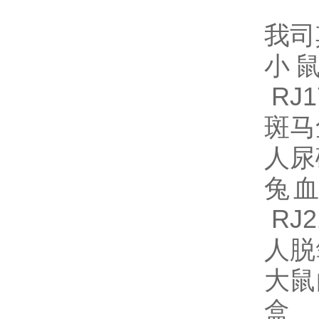
我司
小鼠
RJ1
斑马
人尿碘
兔血
RJ2
人脱氧
大鼠白
盒 R