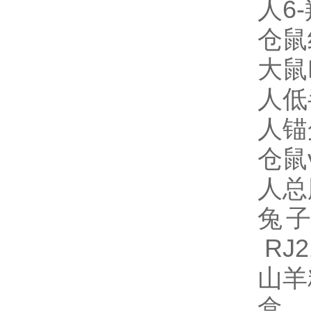
人6-
仓鼠组
大鼠D
人低半
人锚蛋
仓鼠γ
人总
兔子
RJ2
山羊
盒 R