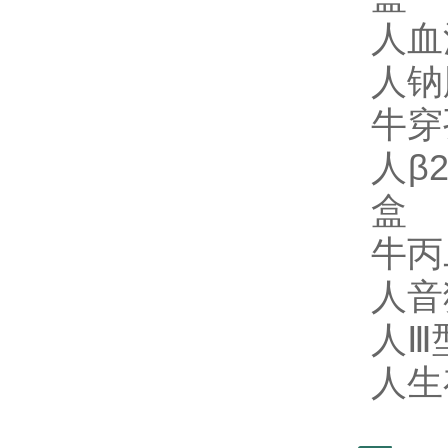
人血
人钠
牛穿孔
人β2
盒 R
牛丙
人音
人Ⅲ
人生存