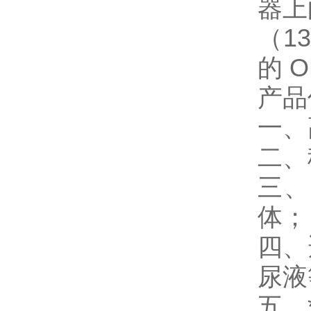
器上
（1
的 
产品
一、
二、
三、
体；
四、
尿液
五、