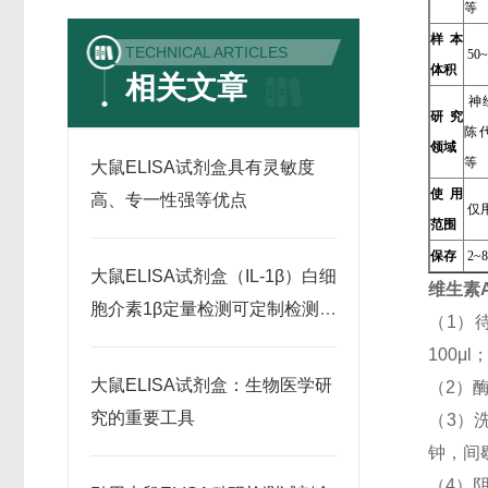
等
样本
TECHNICAL ARTICLES
50~
体积
相关文章
神
研究
陈
领域
等
大鼠ELISA试剂盒具有灵敏度
使用
高、专一性强等优点
仅
范围
保存
2~
大鼠ELISA试剂盒（IL-1β）白细
维生素
胞介素1β定量检测可定制检测范
（1）
围
100
大鼠ELISA试剂盒：生物医学研
（2）
究的重要工具
（3）
钟，间
（4）阴