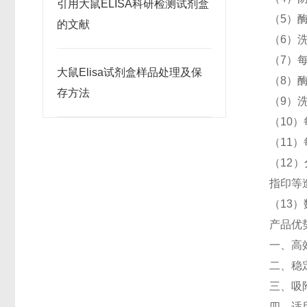
引用大鼠ELISA科研检测试剂盒
（5）
的文献
（6）
（7）每
大鼠Elisa试剂盒样品处理及保
（8）
存方法
（9）
（10）
（11）
（12）
指印等
（13
产品优
一、高
二、稳
三、吸
四、适