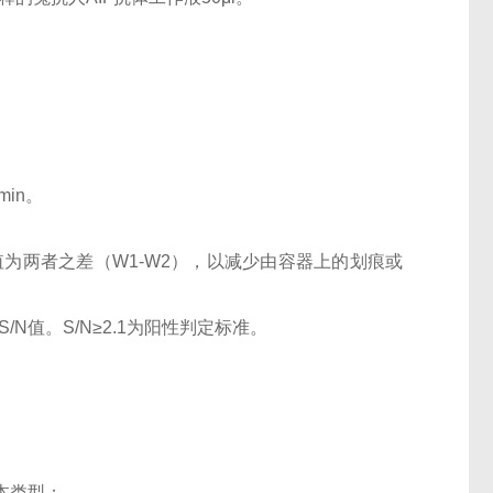
0min。
OD值为两者之差（W1-W2），以减少由容器上的划痕或
N值。S/N≥2.1为阳性判定标准。
本类型；