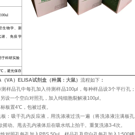
100ul
经生物学、新
代谢、免疫学
用于科研实验
8℃，避光保存
A（VA）ELISA试剂盒（种属：大鼠）
流程如下
：
待测样品孔中每孔加入待测样品100μl，每种样品设3个平行
μl；另设一个空白对照孔，加入纯细胞裂解液100μl。
酶标板置4℃，包被过夜。
洗板：吸干孔内反应液，用洗涤液过洗一遍（将洗涤液注满板孔
歇摇动。甩去孔内液体后在吸水纸上拍干。重复洗涤3-4次。
性对照孔每孔加入PBS 50μl，样品孔及空白孔每孔加入1:500