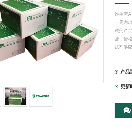
维生素A
一周内
试剂产
营，价
试剂供
产品
更新