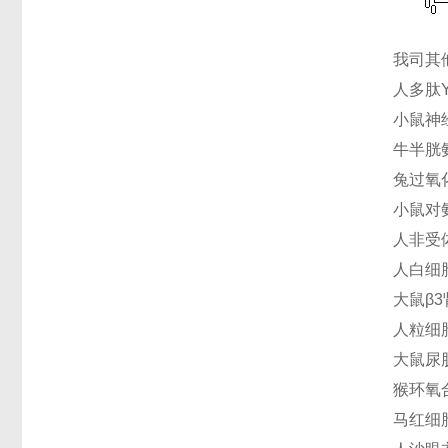
我司其
人多肽YY
小鼠神经
牛半胱氨
兔过氧化
小鼠对氨
人非受体
人白细胞介
大鼠β3
人粒细胞
大鼠尿肌
猴环氧合
马红细胞