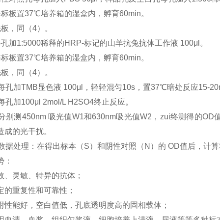
酶标板置37℃培养箱的湿盒内，孵育60min。
洗板，同（4）。
孔加1:5000稀释的HRP-标记的山羊抗兔抗体工作液 100μl。
酶标板置37℃培养箱的湿盒内，孵育60min。
洗板，同（4）。
每孔加TMB显色液 100μl，轻轻混匀10s，置37℃暗处反应15-2
每孔加100μl 2mol/L H2SO4终止反应。
分别测450nm 吸光值W1和630nm吸光值W2，zui终测得的
造成的光干扰。
）数据处理：在得出标本（S）和阴性对照（N）的 OD值后，计算S/
势：
效、灵敏、特异的抗体；
定的重复性和可靠性；
附性能好，空白值低，孔底透明度高的固相载体；
用血清、血浆、组织匀浆液、细胞培养上清液、尿液等等多种标