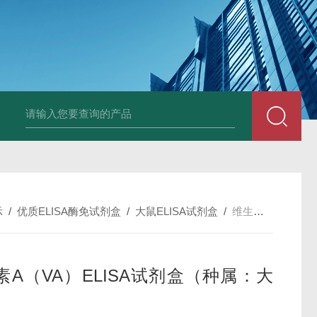
斑马鱼白介素12BELISA试剂盒发货及时
兔载脂蛋白B（apo-B）E
示
/
优质ELISA酶免试剂盒
/
大鼠ELISA试剂盒
/
维生素A（VA）ELISA试剂盒（种属：大鼠）
素A（VA）ELISA试剂盒（种属：大