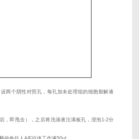
孔；设两个阴性对照孔，每孔加未处理组的细胞裂解液
后，即甩去），之后将洗涤液注满板孔，浸泡1-2分
稀释的兔抗人AIF抗体工作液50μl。