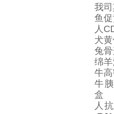
我司
鱼促
人CD
犬黄
兔骨
绵羊
牛高
牛胰
盒 R
人抗