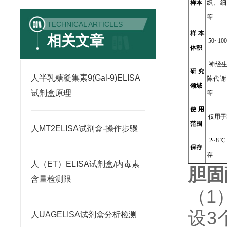
样本
织、细
等
TECHNICAL ARTICLES
样本
相关文章
50~100
体积
神经生
研究
人半乳糖凝集素9(Gal-9)ELISA
陈代谢
领域
试剂盒原理
等
使用
仅用于
范围
人MT2ELISA试剂盒-操作步骤
2~8
保存
存
人（ET）ELISA试剂盒/内毒素
胆固
含量检测限
（1
设3
人UAGELISA试剂盒分析检测