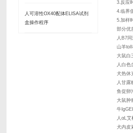
3.反
4.临
人可溶性OX40配体ELISA试剂
5.加
盒操作程序
部分优
人B7同
山羊tol
大鼠白三
人白色念珠
犬热休克
人甘露糖(
鱼促卵泡
大鼠肿瘤
牛IgGE
人αL艾
犬内皮素1