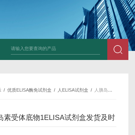
斑马鱼白介素12BELISA试剂盒发货及时
兔载脂蛋白B（apo-B）E
示
/
优质ELISA酶免试剂盒
/
人ELISA试剂盒
/
人胰岛素受体底物1ELISA试剂盒发货及时
岛素受体底物1ELISA试剂盒发货及时