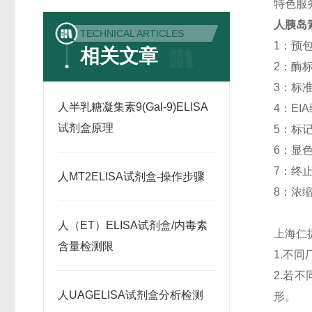
特色服
人胰岛
TECHNICAL ARTICLES
1：预包被
相关文章
2：酶标记
3：标准品:
人半乳糖凝集素9(Gal-9)ELISA
4：EIA
试剂盒原理
5：标记抗
6：显色剂
7：终止液
人MT2ELISA试剂盒-操作步骤
8：浓缩洗
人（ET）ELISA试剂盒/内毒素
上海仁
含量检测限
1.不
2.若
人UAGELISA试剂盒分析检测
形。