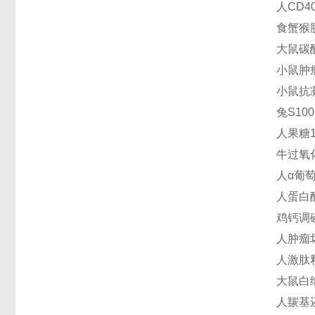
人CD40
食蟹猴胰
大鼠碳酸
小鼠肿瘤
小鼠抗凝
兔S100
人果糖1
牛过氧化
人α葡萄糖
人蛋白酪
鸡钙调磷
人肿瘤坏
人激肽释
大鼠白细胞
人羰基还原