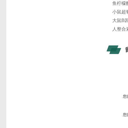
鱼柠檬酸
小鼠超氧
大鼠B因
人整合素α
您
您