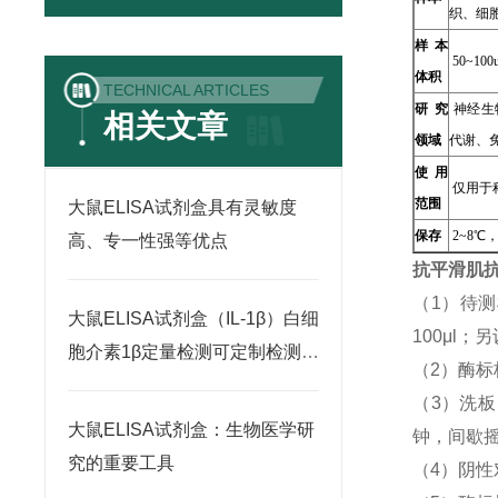
织、细
样本
50~100u
体积
TECHNICAL ARTICLES
研究
神经生
相关文章
领域
代谢、
使用
仅用于
范围
大鼠ELISA试剂盒具有灵敏度
保存
2~8℃
高、专一性强等优点
抗平滑肌抗
（1）待
大鼠ELISA试剂盒（IL-1β）白细
100μl
胞介素1β定量检测可定制检测范
（2）酶标
围
（3）洗
大鼠ELISA试剂盒：生物医学研
钟，间歇摇
究的重要工具
（4）阴性