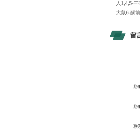
人1,4,5
大鼠6-酮前列
留
您
您
联