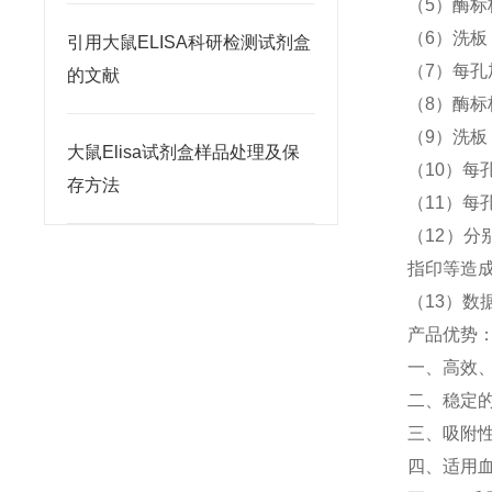
（5）酶标
（6）洗
引用大鼠ELISA科研检测试剂盒
（7）每孔
的文献
（8）酶标
（9）洗
大鼠Elisa试剂盒样品处理及保
（10）每孔
存方法
（11）每孔
（12）分
指印等造
（13）数
产品优势
一、高效
二、稳定
三、吸附
四、适用