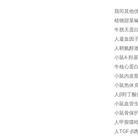
我司其他
植物甜菜碱(B
牛胱天蛋白酶
人凝血因子Ⅶ
人鞘氨醇激酶
小鼠4-羟基
牛核心蛋白聚
小鼠内皮脂肪
小鼠热休克蛋
人β羟丁酸(
小鼠血管生长
小鼠骨保护素
人甲胺喋呤(
人TGF-β