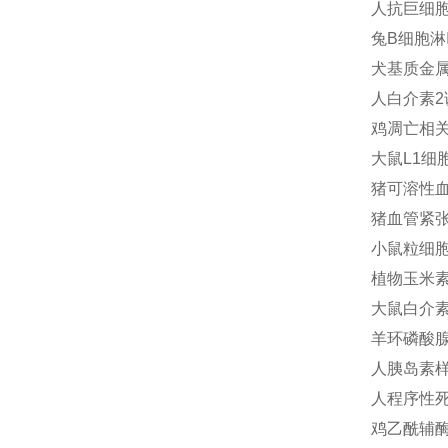
人抗巨细胞病毒
兔B细胞淋巴
犬基质金属蛋白
人白介素2诱
鸡凋亡相关因
大鼠L1细胞
猪可溶性血管
猪血管紧张素
小鼠粒细胞巨
植物玉米素(
大鼠白介素20
羊环磷酸腺苷
人胰岛素样生
人程序性死亡
鸡乙酰辅酶A