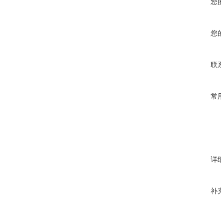
您
您
联
常
详
补