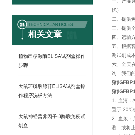
一、产品
忧）
二、提供
TECHNICAL ARTICLES
三、提供
相关文章
四、运输
五、根据
测试剂成
植物己糖激酶ELISA试剂盒操作
六、全天
步骤
询，我们的
猪(IGFB
大鼠环磷酸腺苷ELISA试剂盒操
猪(IGFB
作程序洗板方法
1. 血清
置于-20
大鼠神经营养因子-3酶联免疫试
2. 血浆
剂盒
测，或将上