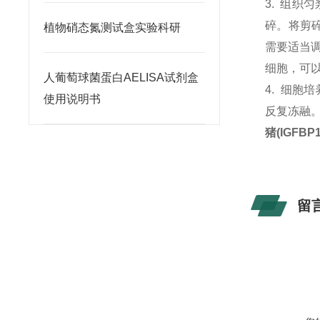
3. 组织
碎。将剪碎
植物硝态氮测试盒实验科研
需要适当
细胞，可以
人葡萄球菌蛋白AELISA试剂盒
4. 细胞
使用说明书
反复冻融
猪(IGFB
留