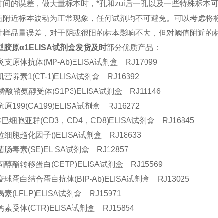
应时间的误差，做大量标本时，*孔和zui后一孔以及一些特殊标本
界值附近标本波动为正常现象，任何试剂均不可避免。可以考虑将
样时样品量误差，对于阴或很阳的标本影响不大，但对阈值附近的
胶原α1ELISA试剂盒发货及时
部分优质产品：
支原体抗体(MP-Ab)ELISA试剂盒 RJ17099
营养素1(CT-1)ELISA试剂盒 RJ16392
磷酸鞘氨醇受体(S1P3)ELISA试剂盒 RJ11146
原199(CA199)ELISA试剂盒 RJ16272
巴细胞亚群(CD3，CD4，CD8)ELISA试剂盒 RJ16845
细胞趋化因子()ELISA试剂盒 RJ18633
肠毒素(SE)ELISA试剂盒 RJ12857
醇酯转移蛋白(CETP)ELISA试剂盒 RJ15569
球蛋白结合蛋白抗体(BIP-Ab)ELISA试剂盒 RJ13025
素(LFLP)ELISA试剂盒 RJ15971
素受体(CTR)ELISA试剂盒 RJ15854