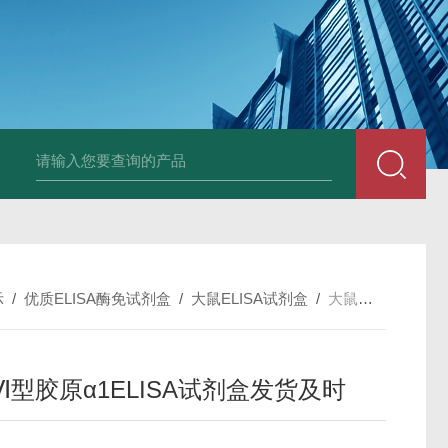
斑马鱼白介素12BELISA试剂盒发货及时
兔载脂蛋白B（apo-B）E
示
/
优质ELISA酶免试剂盒
/
大鼠ELISA试剂盒
/
大鼠Ⅵ型胶原α1ELISA试剂盒发货及时
Ⅵ型胶原α1ELISA试剂盒发货及时