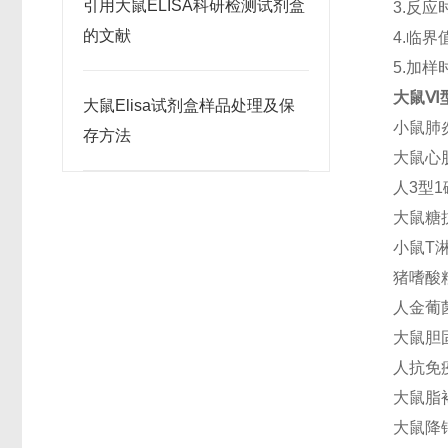
引用大鼠ELISA科研检测试剂盒
3.反
的文献
4.临
5.加
大鼠Ⅵ型
大鼠Elisa试剂盒样品处理及保
小鼠肺炎
存方法
大鼠心肌
人3型1
大鼠糖抗
小鼠T淋
猪嗜酸粒
人金葡菌
大鼠胆固
人抗免疫
大鼠脂褐
大鼠降钙