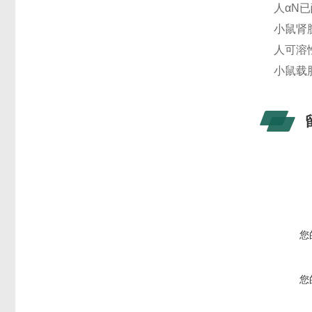
人αN已
小鼠肾胺
人可溶性
小鼠载脂
您
您