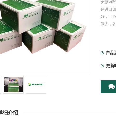
大鼠Ⅵ型
是进口
好，回
服务，各
产品
更新
详细介绍