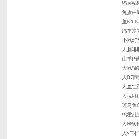
鸭层粘连
兔蛋白激
鱼Na-K
绵羊瘦素
小鼠α羟
人脑啡肽
山羊P选择
大鼠轴突
人B7同
人血红蛋
人抗淋巴
斑马鱼C
鸭霍乱抗
人嗜酸性
人γ干扰素