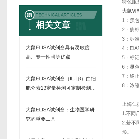
特色服
大鼠Ⅵ型
TECHNICAL ARTICLES
1：预包被
相关文章
2：酶标记
3：标准品:
大鼠ELISA试剂盒具有灵敏度
4：EIA
高、专一性强等优点
5：标记抗
6：显色剂
7：终止液
大鼠ELISA试剂盒（IL-1β）白细
8：浓缩洗
胞介素1β定量检测可定制检测范
围
上海仁
大鼠ELISA试剂盒：生物医学研
1.不
究的重要工具
2.若
形。