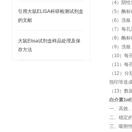
（4）阴性
引用大鼠ELISA科研检测试剂盒
（5）酶标
的文献
（6）洗
（7）每孔
（8）酶标
大鼠Elisa试剂盒样品处理及保
（9）洗
存方法
（10）每孔
（11）每孔
（12）分
指印等造
（13）数
白介素1α
一、高效
二、稳定
三、吸附