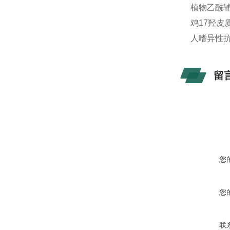
植物乙酰辅酶
鸡17羟皮质
人嗜异性抗体
留
您
您
联