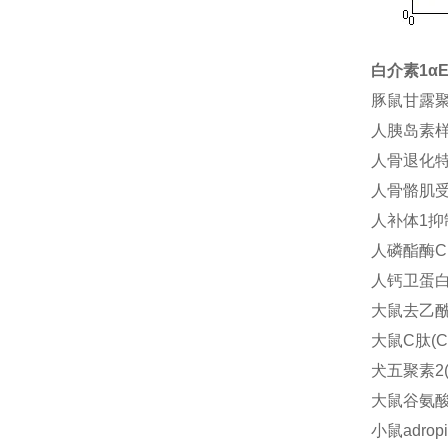
白介素1α
豚鼠甘露聚
人胰岛素样因
人骨退化特异
人骨骼肌受体
人补体1抑制
人磷酯酶C(
人钙卫蛋白(
大鼠去乙酰化酶
大鼠C肽(C-
犬五聚素2(
大鼠谷氨酸脱
小鼠adrop