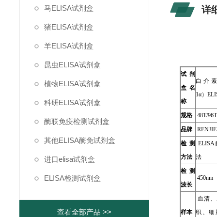
马ELISA试剂盒
详
猪ELISA试剂盒
羊ELISA试剂盒
昆虫ELISA试剂盒
试剂
白介素1
植物ELISA试剂盒
盒名
1α）EL
称
科研ELISA试剂盒
规格
48T/96
酶联免疫检测试剂盒
品牌
RENJIE
其他ELISA酶免试剂盒
检测
ELIS
方法
法
进口elisa试剂盒
检测
ELISA检测试剂盒
450nm
波长
血清、
查看全部产品 >>
样本
织、细