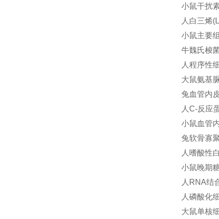
小鼠干扰素调
人白三烯(L
小鼠主要组织
牛魏氏梭菌(
人程序性细胞
大鼠氨基脲敏
兔血管内皮生
人C-反应蛋
小鼠血管内皮
兔软骨寡聚基
人嗜酸性白血
小鼠晚期糖基
人RNA结合
人磷酸化细胞
大鼠单核细胞