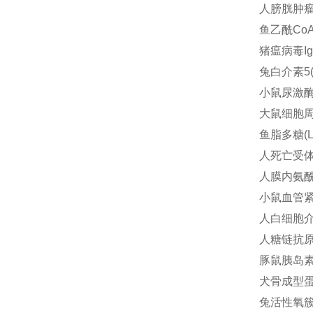
人膀胱肿瘤抗
鱼乙酰CoA
猪瘟病毒IgM
兔白介素5(I
小鼠尿激酶型
大鼠细胞周期素
鱼脂多糖(L
人死亡受体5
人膜内氨酰氨
小鼠血管紧张素
人白细胞介素5
人糖链抗原5
豚鼠胰岛素(
犬骨成型蛋白
兔活性氧簇(