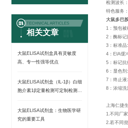
检测波长：
特色服务
大鼠多巴胺
TECHNICAL ARTICLES
1：预包被板:
相关文章
2：酶标记抗体
3：标准品: -
大鼠ELISA试剂盒具有灵敏度
4：EIA缓冲液
高、专一性强等优点
5：标记抗体稀
6：显色剂: 
7：终止液: 
大鼠ELISA试剂盒（IL-1β）白细
8：浓缩洗涤液
胞介素1β定量检测可定制检测范
围
上海仁捷
大鼠ELISA试剂盒：生物医学研
1.不同
究的重要工具
2.若不