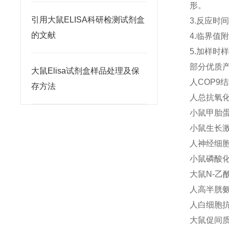
形。
引用大鼠ELISA科研检测试剂盒
3.反应时
的文献
4.临界
5.加样
部分优质
大鼠Elisa试剂盒样品处理及保
人COP9结
存方法
人总抗氧化能
小鼠甲胎蛋白
小鼠生长激素
人神经细胞粘
小鼠磷酸化蛋
大鼠N-乙酰
人高半胱氨酸
人白细胞抗原
大鼠促间质细