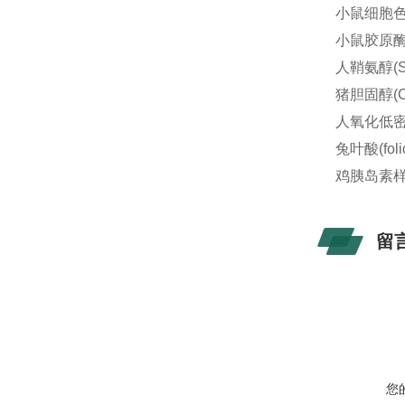
小鼠细胞色素
小鼠胶原酶Ⅲ(
人鞘氨醇(S
猪胆固醇(C
人氧化低密度
兔叶酸(foli
鸡胰岛素样生
留
您