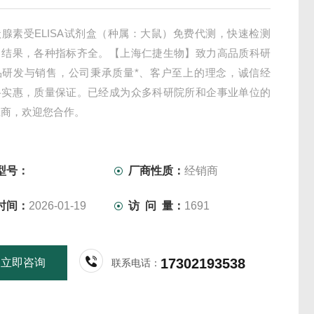
腺素受ELISA试剂盒（种属：大鼠）免费代测，快速检测
出结果，各种指标齐全。【上海仁捷生物】致力高品质科研
品研发与销售，公司秉承质量*、客户至上的理念，诚信经
格实惠，质量保证。已经成为众多科研院所和企事业单位的
应商，欢迎您合作。
型号：
厂商性质：
经销商
时间：
2026-01-19
访 问 量：
1691
17302193538
立即咨询
联系电话：