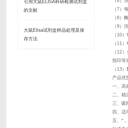
（6）
引用大鼠ELISA科研检测试剂盒
（7）每
的文献
（8）
（9）
大鼠Elisa试剂盒样品处理及保
（10）
存方法
（11）
（12）
指印等
（13
产品优
一、高
二、稳
三、吸
四、适
五、*