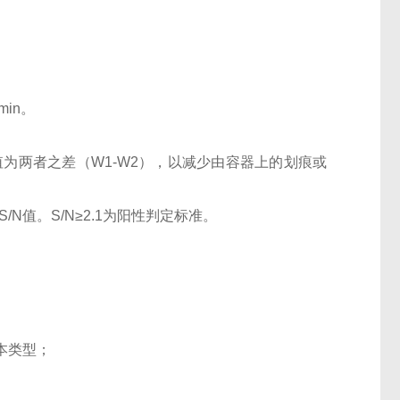
0min。
OD值为两者之差（W1-W2），以减少由容器上的划痕或
N值。S/N≥2.1为阳性判定标准。
本类型；