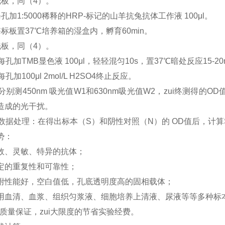
洗板，同（4）。
孔加1:5000稀释的HRP-标记的山羊抗兔抗体工作液 100μl。
酶标板置37℃培养箱的湿盒内，孵育60min。
洗板，同（4）。
每孔加TMB显色液 100μl，轻轻混匀10s，置37℃暗处反应15-2
每孔加100μl 2mol/L H2SO4终止反应。
分别测450nm 吸光值W1和630nm吸光值W2，zui终测得的
造成的光干扰。
）数据处理：在得出标本（S）和阴性对照（N）的 OD值后，计算S/
势：
效、灵敏、特异的抗体；
定的重复性和可靠性；
附性能好，空白值低，孔底透明度高的固相载体；
用血清、血浆、组织匀浆液、细胞培养上清液、尿液等等多种标
，质量保证，zui大限度的节省实验经费。