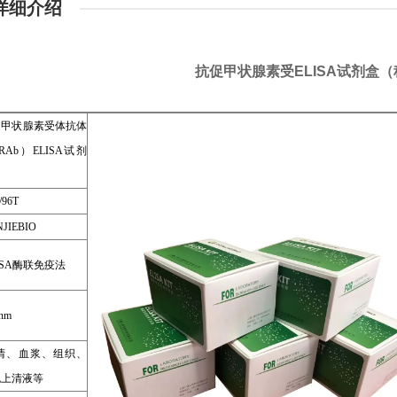
详细介绍
抗促甲状腺素受ELISA试剂盒
促甲状腺素受体抗体
RAb）ELISA试剂
/96T
JIEBIO
ISA酶联免疫法
nm
清、血浆、组织、
胞上清液等