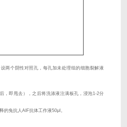
孔；设两个阴性对照孔，每孔加未处理组的细胞裂解液
后，即甩去），之后将洗涤液注满板孔，浸泡1-2分
稀释的兔抗人AIF抗体工作液50μl。