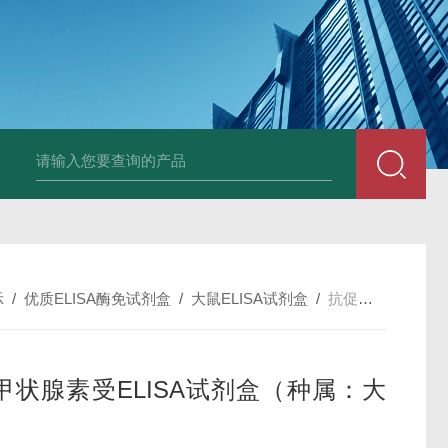
斑马鱼白介素12BELISA试剂盒发货及时
兔载脂蛋白B（apo-B）E
示
/
优质ELISA酶免试剂盒
/
大鼠ELISA试剂盒
/
抗促甲状腺素受ELISA试剂盒（种属：大鼠）
甲状腺素受ELISA试剂盒（种属：大