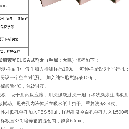
100ul
经生物学、新陈代
、免疫学等
用于科研实验
8℃，避光保存
状腺素受ELISA试剂盒（种属：大鼠）
流程如下
：
待测样品孔中每孔加入待测样品100μl，每种样品设3个平行
μl；另设一个空白对照孔，加入纯细胞裂解液100μl。
酶标板置4℃，包被过夜。
洗板：吸干孔内反应液，用洗涤液过洗一遍（将洗涤液注满板孔
歇摇动。甩去孔内液体后在吸水纸上拍干。重复洗涤3-4次。
性对照孔每孔加入PBS 50μl，样品孔及空白孔每孔加入1:500
酶标板置37℃培养箱的湿盒内，孵育60min。