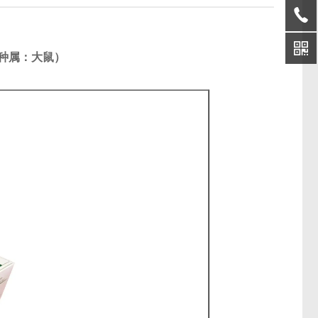
（种属：大鼠）