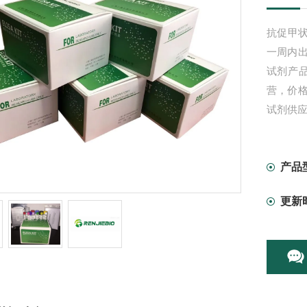
抗促甲状
一周内
试剂产
营，价
试剂供
产品
更新