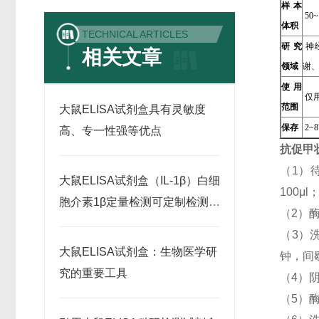
样本
50~
体积
TECHNICAL ARTICLES
研究
神
相关文章
领域
谢
使用
仅
范围
大鼠ELISA试剂盒具有灵敏度
保存
2~
高、专一性强等优点
抗促甲
（1）
大鼠ELISA试剂盒（IL-1β）白细
100
胞介素1β定量检测可定制检测范
（2）
围
（3）
大鼠ELISA试剂盒：生物医学研
钟，间
究的重要工具
（4）阴
（5）