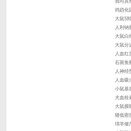
我司其
鸡趋化因
大鼠5羟
人利钠肽
大鼠白细胞
大鼠分泌
人血红蛋
石斑鱼卵
人神经型
人血吸虫(
小鼠基质
犬血栓素
大鼠膜联
猪低密度
绵羊催产