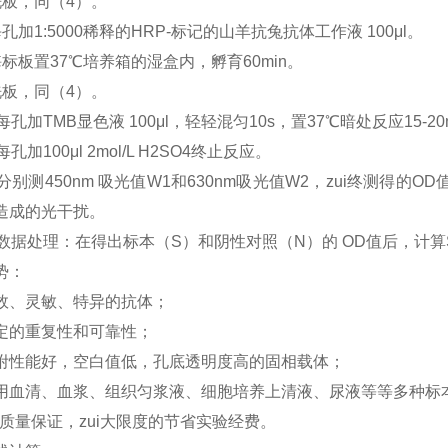
洗板，同（4）。
孔加1:5000稀释的HRP-标记的山羊抗兔抗体工作液 100μl。
酶标板置37℃培养箱的湿盒内，孵育60min。
洗板，同（4）。
每孔加TMB显色液 100μl，轻轻混匀10s，置37℃暗处反应15-2
每孔加100μl 2mol/L H2SO4终止反应。
分别测450nm 吸光值W1和630nm吸光值W2，zui终测得的
造成的光干扰。
）数据处理：在得出标本（S）和阴性对照（N）的 OD值后，计算S/
势：
效、灵敏、特异的抗体；
定的重复性和可靠性；
附性能好，空白值低，孔底透明度高的固相载体；
用血清、血浆、组织匀浆液、细胞培养上清液、尿液等等多种标
，质量保证，zui大限度的节省实验经费。