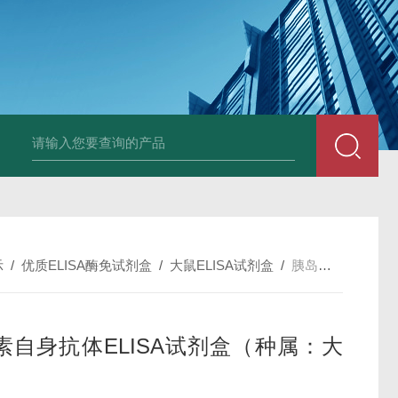
斑马鱼白介素12BELISA试剂盒发货及时
兔载脂蛋白B（apo-B）E
示
/
优质ELISA酶免试剂盒
/
大鼠ELISA试剂盒
/
胰岛素自身抗体ELISA试剂盒（种属：大鼠）
素自身抗体ELISA试剂盒（种属：大