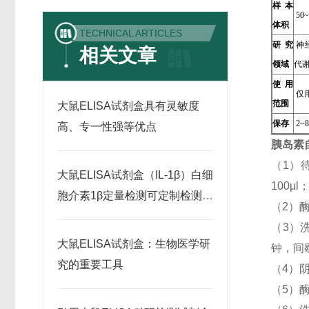
样本
50~
体积
TECHNICAL ARTICLES
研究
神
相关文章
领域
代
使用
仅
范围
大鼠ELISA试剂盒具有灵敏度
保存
2~
高、专一性强等优点
胰岛素
（1）
大鼠ELISA试剂盒（IL-1β）白细
100
胞介素1β定量检测可定制检测范
（2）
围
（3）
大鼠ELISA试剂盒：生物医学研
钟，间
究的重要工具
（4）阴
（5）