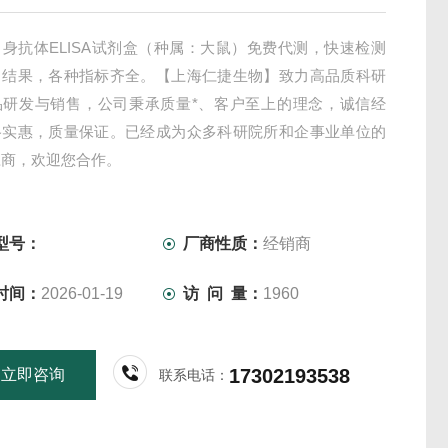
身抗体ELISA试剂盒（种属：大鼠）免费代测，快速检测
出结果，各种指标齐全。【上海仁捷生物】致力高品质科研
品研发与销售，公司秉承质量*、客户至上的理念，诚信经
格实惠，质量保证。已经成为众多科研院所和企事业单位的
应商，欢迎您合作。
型号：
厂商性质：
经销商
时间：
2026-01-19
访 问 量：
1960
17302193538
立即咨询
联系电话：