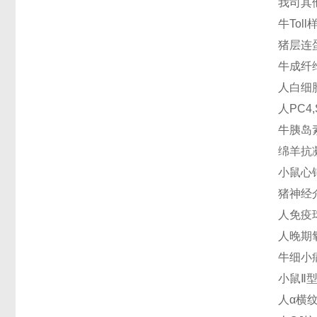
我司其
牛Toll
猪层连蛋
牛成纤维
人白细胞
人PC4,
牛胰岛素
绵羊抗凝
小鼠心钠
猪神经介
人免疫球
人晚期氧
牛细小病
小鼠Ⅱ型
人α横纹