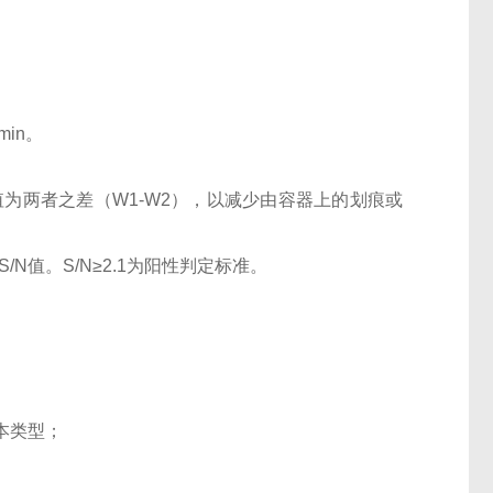
0min。
OD值为两者之差（W1-W2），以减少由容器上的划痕或
N值。S/N≥2.1为阳性判定标准。
本类型；