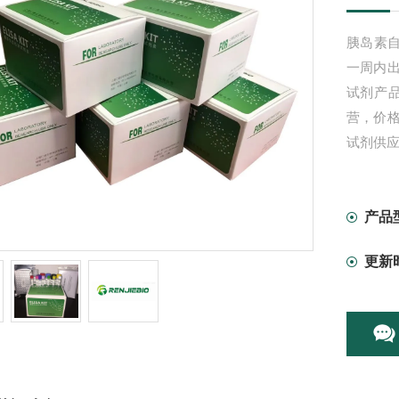
胰岛素自
一周内
试剂产
营，价
试剂供
产品
更新