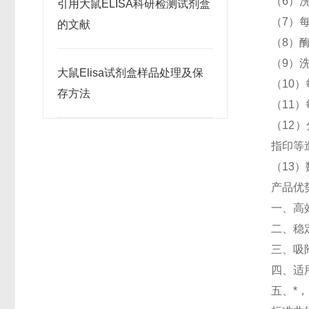
（6）
引用大鼠ELISA科研检测试剂盒
（7）每
的文献
（8）
（9）
大鼠Elisa试剂盒样品处理及保
（10）
存方法
（11）
（12）
指印等
（13
产品优
一、高
二、稳
三、吸
四、适
五、*