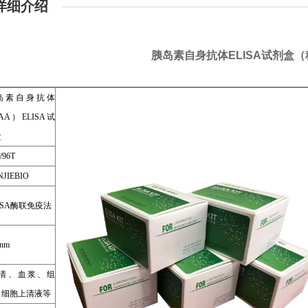
详细介绍
胰岛素自身抗体ELISA试剂盒
岛素自身抗体
AA）ELISA试
盒
/96T
JIEBIO
ISA酶联免疫法
nm
清、血浆、组
、细胞上清液等