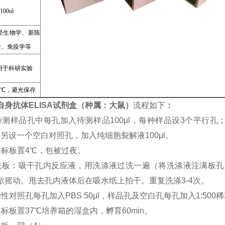
100ul
经生物学、新陈
谢、免疫学等
用于科研实验
8℃，避光保存
自身抗体ELISA试剂盒（种属：大鼠）
流程如下
：
待测样品孔中每孔加入待测样品100μl，每种样品设3个平行
μl；另设一个空白对照孔，加入纯细胞裂解液100μl。
酶标板置4℃，包被过夜。
洗板：吸干孔内反应液，用洗涤液过洗一遍（将洗涤液注满板孔
歇摇动。甩去孔内液体后在吸水纸上拍干。重复洗涤3-4次。
性对照孔每孔加入PBS 50μl，样品孔及空白孔每孔加入1:500
酶标板置37℃培养箱的湿盒内，孵育60min。