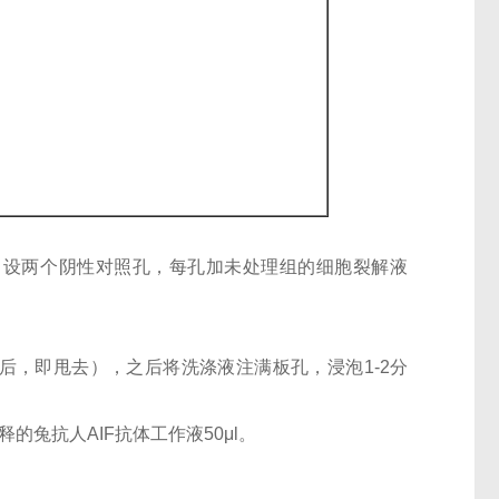
孔；设两个阴性对照孔，每孔加未处理组的细胞裂解液
后，即甩去），之后将洗涤液注满板孔，浸泡1-2分
稀释的兔抗人AIF抗体工作液50μl。