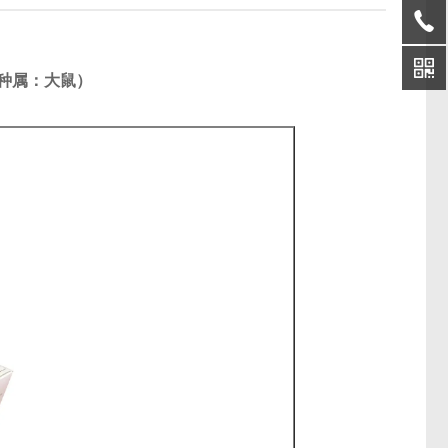
（种属：大鼠）