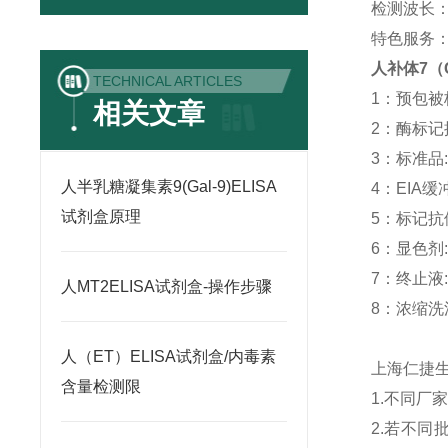
检测波长：
特色服务
人补体7（
TECHNICAL ARTICLES
1：预包被板:
相关文章
2：酶标记抗体
3：标准品: -
人半乳糖凝集素9(Gal-9)ELISA
4：EIA缓冲液
试剂盒原理
5：标记抗体稀
6：显色剂: 
7：终止液: 
人MT2ELISA试剂盒-操作步骤
8：浓缩洗涤液
人（ET）ELISA试剂盒/内毒素
上海仁捷
含量检测限
1.不同
2.若不