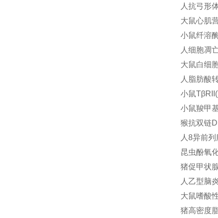
人抗弓形体Ig
大鼠心肌营养
小鼠纤溶酶抗
人细胞凋亡相
大鼠白细胞介素
人脂肪酸转运
小鼠TβRII
小鼠羧甲基赖
猴抗双链DN
人8异前列腺素
昆虫酚氧化酶
猪促甲状腺素
人乙型脑炎病
大鼠嗜酸性粒
猪高密度脂蛋