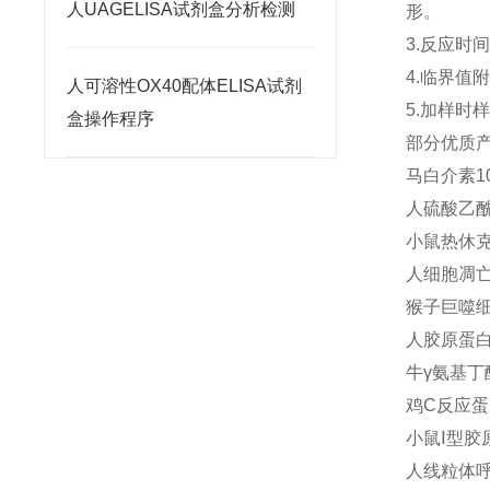
人UAGELISA试剂盒分析检测
形。
3.反应时
4.临界
人可溶性OX40配体ELISA试剂
5.加样
盒操作程序
部分优质
马白介素10(
人硫酸乙酰肝
小鼠热休克蛋
人细胞凋亡因
猴子巨噬细胞
人胶原蛋白Ⅱ
牛γ氨基丁酸
鸡C反应蛋白
小鼠Ⅰ型胶原
人线粒体呼吸链