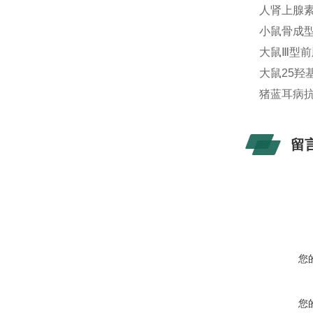
人肾上腺素能
小鼠骨成型蛋
大鼠Ⅲ型前胶
大鼠25羟基
猪蓝耳病抗体
留
您
您