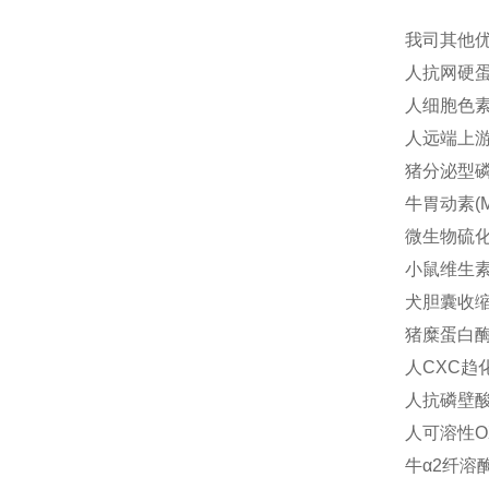
我司其他
人抗网硬蛋白
人细胞色素P4
人远端上游元
猪分泌型磷脂
牛胃动素(M
微生物硫化氢
小鼠维生素D
犬胆囊收缩素
猪糜蛋白酶(c
人CXC趋化
人抗磷壁酸抗
人可溶性OX4
牛α2纤溶酶