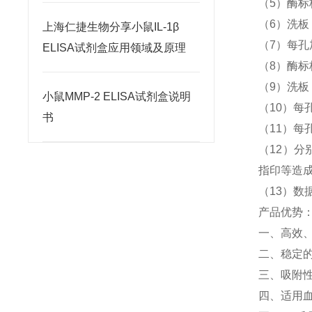
（5）酶标
（6）洗
上海仁捷生物分享小鼠IL-1β
（7）每孔
ELISA试剂盒应用领域及原理
（8）酶标
（9）洗
小鼠MMP-2 ELISA试剂盒说明
（10）每孔
书
（11）每孔
（12）分
指印等造
（13）数
产品优势
一、高效
二、稳定
三、吸附
四、适用