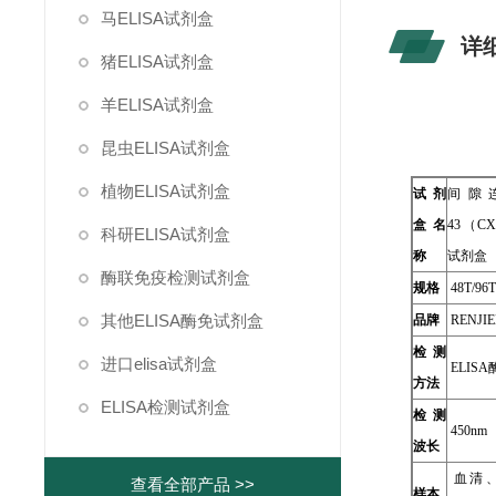
马ELISA试剂盒
详
猪ELISA试剂盒
羊ELISA试剂盒
昆虫ELISA试剂盒
植物ELISA试剂盒
试剂
间隙
盒名
43（CX
科研ELISA试剂盒
称
试剂盒
酶联免疫检测试剂盒
规格
48T/96
其他ELISA酶免试剂盒
品牌
RENJIE
检测
进口elisa试剂盒
ELIS
方法
ELISA检测试剂盒
检测
450nm
波长
血清
查看全部产品 >>
样本