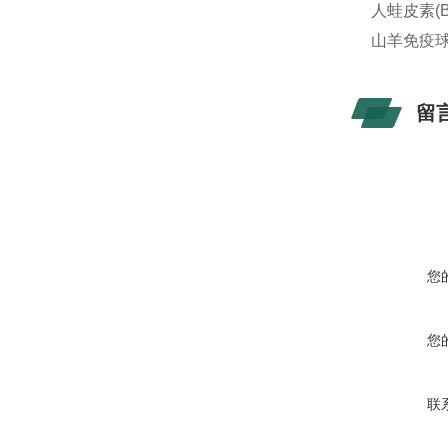
人蛙皮素(Ba
山羊免疫球蛋
留
您
您
联