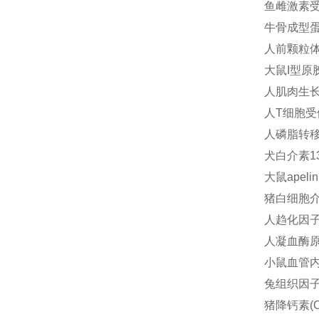
鱼雌激素受体
牛骨成型蛋白
人前颗粒体蛋
大鼠I型原胶
人肌肉生长抑
人T细胞受体
人磷脂转移蛋
犬白介素13(
大鼠apeli
猪白细胞介素2
人趋化因子配
人凝血酶原前
小鼠血管内皮
兔组织因子通
猪降钙素(C