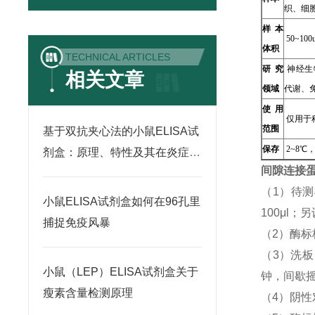
织、细
样本
50~100u
体积
TECHNICAL ARTICLES
研究
神经生
相关文章
领域
代谢、
使用
仅用于
范围
基于双抗夹心法的小鼠ELISA试
保存
2~8℃
剂盒：原理、特性及其在炎症因
间隙连接蛋
子检测中的应用
（1）待
小鼠ELISA试剂盒如何在96孔里
100μl
捕捉免疫风暴
（2）酶标
（3）洗
小鼠（LEP）ELISA试剂盒关于
钟，间歇摇
瘦素含量检测原理
（4）阴性