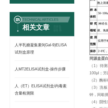
胞上清
样本
50~100u
体积
TECHNICAL ARTICLES
研究
神经生
相关文章
领域
谢、免
使用
仅用于
范围
人半乳糖凝集素9(Gal-9)ELISA
保存
2~8℃
试剂盒原理
同源盒蛋白
（1）待
人MT2ELISA试剂盒-操作步骤
100μl
（2）酶标
人（ET）ELISA试剂盒/内毒素
（3）洗
含量检测限
钟，间歇摇
（4）阴性