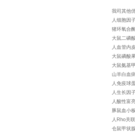
我司其他
人细胞因子信
猪环氧合酶2
大鼠二磷酸腺
人血管内皮细
大鼠磷酸果糖
大鼠氨基甲酰
山羊白血病抑
人免疫球蛋白
人生长因子(
人酸性富亮氨
豚鼠血小板活
人Rho关联
仓鼠甲状腺结