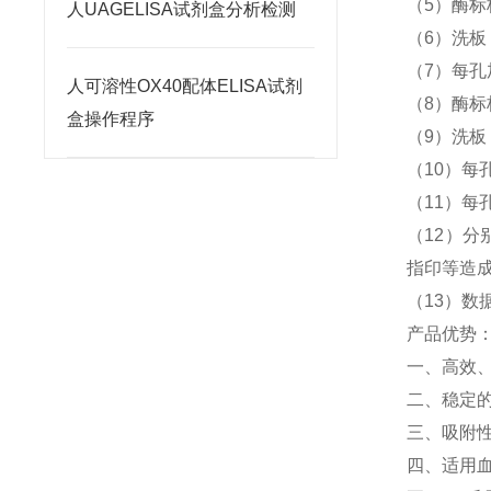
（5）酶标
人UAGELISA试剂盒分析检测
（6）洗
（7）每孔
人可溶性OX40配体ELISA试剂
（8）酶标
盒操作程序
（9）洗
（10）每孔
（11）每孔
（12）分
指印等造
（13）数
产品优势
一、高效
二、稳定
三、吸附
四、适用