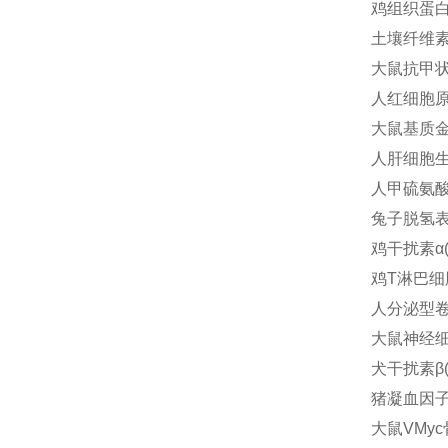
鸡组织蛋白酶
土壤纤维素酶
大鼠抗甲状腺
人红细胞原卟
大鼠基质金属
人肝细胞生长
人甲硫氨酸(
兔子脱氢表雄
鸡干扰素α(I
鸡T淋巴细胞亚
人分泌型卷曲
大鼠神经细胞
犬干扰素β(I
猪凝血因子Ⅹ
大鼠VMyc