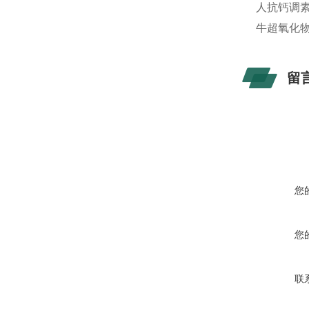
人抗钙调素特
牛超氧化物歧
留
您
您
联