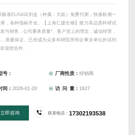
原羧基ELISA试剂盒（种属：大鼠）免费代测，快速检测一
结果，各种指标齐全。【上海仁捷生物】致力高品质科研试
研发与销售，公司秉承质量*、客户至上的理念，诚信经营，
惠，质量保证。已经成为众多科研院所和企事业单位的试剂
，欢迎您合作。
型号：
厂商性质：
经销商
时间：
2026-01-20
访 问 量：
1827
17302193538
立即咨询
联系电话：