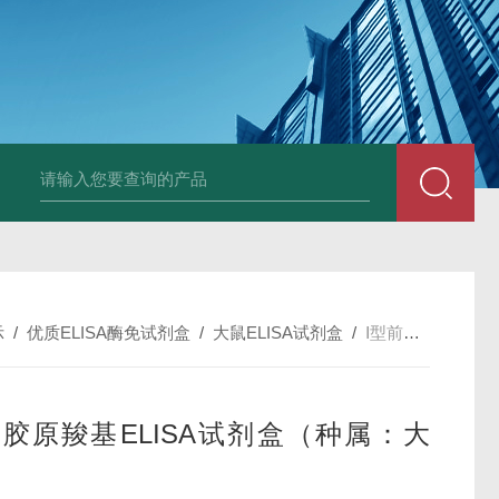
斑马鱼白介素12BELISA试剂盒发货及时
兔载脂蛋白B（apo-B）E
示
/
优质ELISA酶免试剂盒
/
大鼠ELISA试剂盒
/
Ⅰ型前胶原羧基ELISA试剂盒（种属：大鼠）
前胶原羧基ELISA试剂盒（种属：大