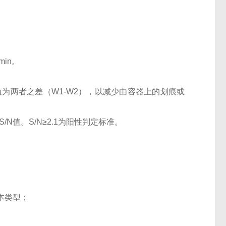
0min。
OD值为两者之差（W1-W2），以减少由容器上的划痕或
N值。S/N≥2.1为阳性判定标准。
本类型；