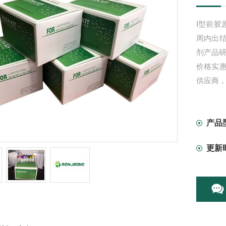
Ⅰ型前胶
周内出
剂产品
价格实
供应商
产品
更新