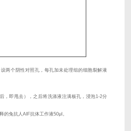
孔；设两个阴性对照孔，每孔加未处理组的细胞裂解液
后，即甩去），之后将洗涤液注满板孔，浸泡1-2分
稀释的兔抗人AIF抗体工作液50μl。