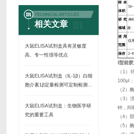
样本
50~
体积
TECHNICAL ARTICLES
研究
神
相关文章
领域
谢
使用
仅
范围
大鼠ELISA试剂盒具有灵敏度
保存
2~
高、专一性强等优点
Ⅰ型前
（1）
大鼠ELISA试剂盒（IL-1β）白细
100
胞介素1β定量检测可定制检测范
（2）
围
（3）
大鼠ELISA试剂盒：生物医学研
钟，间
究的重要工具
（4）阴
（5）