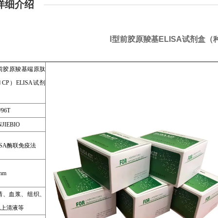
详细介绍
Ⅰ型前胶原羧基ELISA试剂盒
型前胶原羧基端原肽
ⅠCP）ELISA试剂
/96T
JIEBIO
ISA酶联免疫法
nm
清、血浆、组织、
胞上清液等