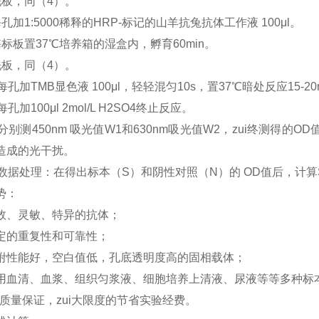
洗板，同（4）。
孔加1:5000稀释的HRP-标记的山羊抗兔抗体工作液 100μl。
酶标板置37℃培养箱的湿盒内，孵育60min。
洗板，同（4）。
每孔加TMB显色液 100μl，轻轻混匀10s，置37℃暗处反应15-2
每孔加100μl 2mol/L H2SO4终止反应。
分别测450nm 吸光值W1和630nm吸光值W2，zui终测得的
造成的光干扰。
）数据处理：在得出标本（S）和阴性对照（N）的 OD值后，计算S/
势：
效、灵敏、特异的抗体；
定的重复性和可靠性；
附性能好，空白值低，孔底透明度高的固相载体；
用血清、血浆、组织匀浆液、细胞培养上清液、尿液等等多种标
，质量保证，zui大限度的节省实验经费。