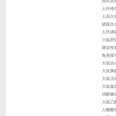
我司其
人纤维蛋
人高尔基
猪瘟抗体(
人钙调素
小鼠胆固
猪促性腺
兔免疫球
大鼠抗心
大鼠胸腺
大鼠活化
大鼠凝血
鸡醛糖还
大鼠乙酰
人酪酪肽