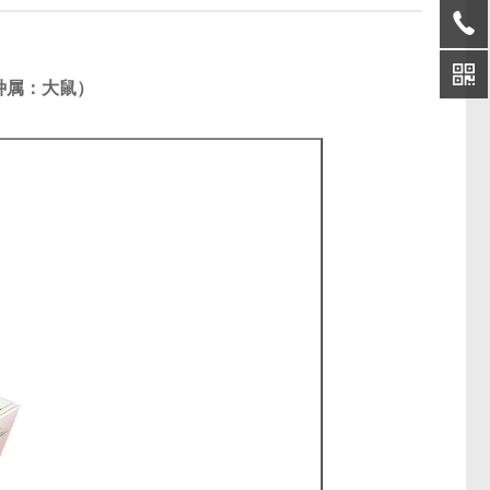
（种属：大鼠）