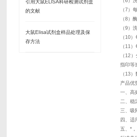
（6）
引用大鼠ELISA科研检测试剂盒
（7）每
的文献
（8）
（9）
大鼠Elisa试剂盒样品处理及保
（10）
存方法
（11）
（12）
指印等
（13
产品优
一、高
二、稳
三、吸
四、适
五、*