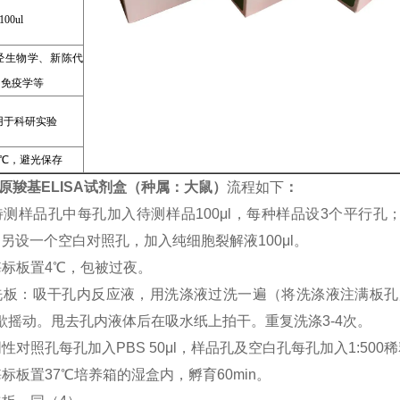
100ul
经生物学、新陈代
、免疫学等
用于科研实验
8℃，避光保存
胶原羧基ELISA试剂盒（种属：大鼠）
流程如下
：
待测样品孔中每孔加入待测样品100μl，每种样品设3个平行
μl；另设一个空白对照孔，加入纯细胞裂解液100μl。
酶标板置4℃，包被过夜。
洗板：吸干孔内反应液，用洗涤液过洗一遍（将洗涤液注满板孔
歇摇动。甩去孔内液体后在吸水纸上拍干。重复洗涤3-4次。
性对照孔每孔加入PBS 50μl，样品孔及空白孔每孔加入1:500
酶标板置37℃培养箱的湿盒内，孵育60min。