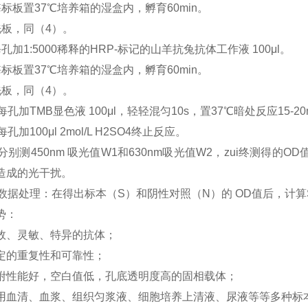
酶标板置37℃培养箱的湿盒内，孵育60min。
洗板，同（4）。
孔加1:5000稀释的HRP-标记的山羊抗兔抗体工作液 100μl。
酶标板置37℃培养箱的湿盒内，孵育60min。
洗板，同（4）。
每孔加TMB显色液 100μl，轻轻混匀10s，置37℃暗处反应15-2
每孔加100μl 2mol/L H2SO4终止反应。
分别测450nm 吸光值W1和630nm吸光值W2，zui终测得的
造成的光干扰。
）数据处理：在得出标本（S）和阴性对照（N）的 OD值后，计算S/
势：
效、灵敏、特异的抗体；
定的重复性和可靠性；
附性能好，空白值低，孔底透明度高的固相载体；
用血清、血浆、组织匀浆液、细胞培养上清液、尿液等等多种标