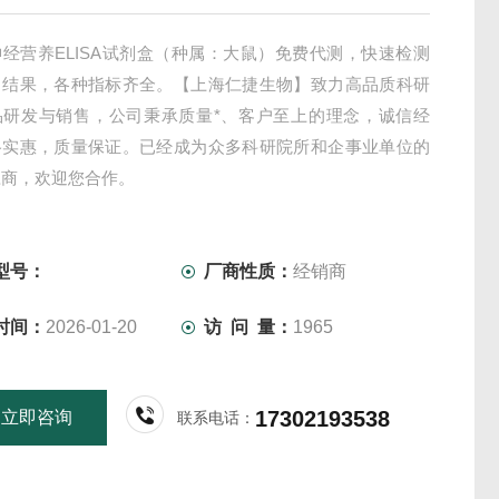
经营养ELISA试剂盒（种属：大鼠）免费代测，快速检测
出结果，各种指标齐全。【上海仁捷生物】致力高品质科研
品研发与销售，公司秉承质量*、客户至上的理念，诚信经
格实惠，质量保证。已经成为众多科研院所和企事业单位的
应商，欢迎您合作。
型号：
厂商性质：
经销商
时间：
2026-01-20
访 问 量：
1965
17302193538
立即咨询
联系电话：