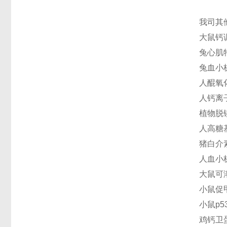
我司其
大鼠钙调
兔心肌特
兔血小板选
人醌氧化
人钙离子
植物脱镁
人高糖基
猪白介素1
人血小板
大鼠可溶
小鼠促甲
小鼠p53
鸡钙卫蛋