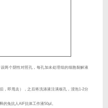
孔；设两个阴性对照孔，每孔加未处理组的细胞裂解液
后，即甩去），之后将洗涤液注满板孔，浸泡1-2分
稀释的兔抗人AIF抗体工作液50μl。