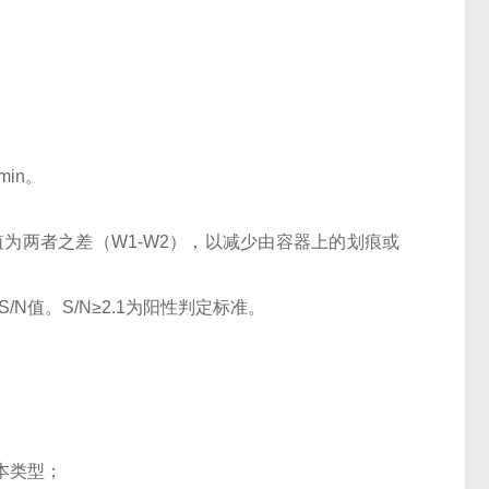
0min。
OD值为两者之差（W1-W2），以减少由容器上的划痕或
N值。S/N≥2.1为阳性判定标准。
本类型；