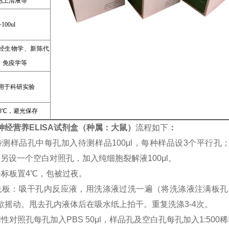
胞上清液等
100ul
经生物学、新陈代
、免疫学等
用于科研实验
~8℃，避光保存
神经营养ELISA试剂盒（种属：大鼠）
流程如下
：
待测样品孔中每孔加入待测样品100μl，每种样品设3个平行
μl；另设一个空白对照孔，加入纯细胞裂解液100μl。
酶标板置4℃，包被过夜。
洗板：吸干孔内反应液，用洗涤液过洗一遍（将洗涤液注满板孔
歇摇动。甩去孔内液体后在吸水纸上拍干。重复洗涤3-4次。
性对照孔每孔加入PBS 50μl，样品孔及空白孔每孔加入1:500