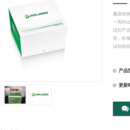
脑源性神
一周内
试剂产
营，价
试剂供
产品
更新