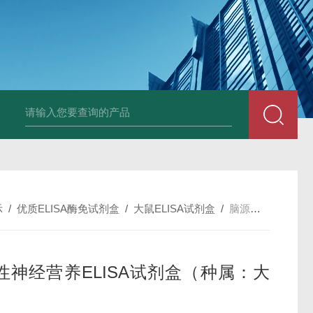
斑马鱼白介素12BELISA试剂盒发货及时
兔载脂蛋白B（apo-B）E
示
/
优质ELISA酶免试剂盒
/
大鼠ELISA试剂盒
/
脑源性神经营养ELISA试剂盒（种属：大鼠）
性神经营养ELISA试剂盒（种属：大