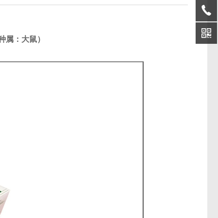
（种属：大鼠）