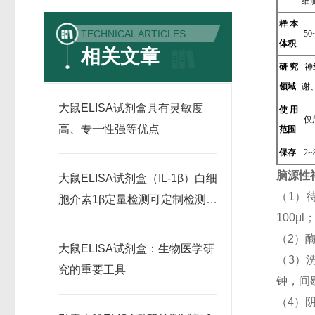
细
样本
TECHNICAL ARTICLES
50~
体积
相关文章
研究
神
领域
谢
大鼠ELISA试剂盒具有灵敏度
使用
仅
高、专一性强等优点
范围
保存
2
脑源性
大鼠ELISA试剂盒（IL-1β）白细
（1）
胞介素1β定量检测可定制检测范
100
围
（2）
大鼠ELISA试剂盒：生物医学研
（3）
究的重要工具
钟，间
（4）阴