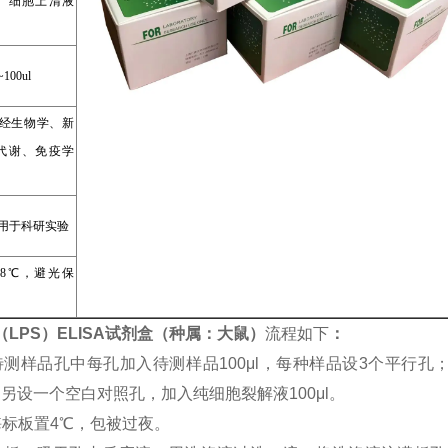
、细胞上清液
~100ul
经生物学、新
代谢、免疫学
用于科研实验
~8℃，避光保
（LPS）ELISA试剂盒（种属：大鼠）
流程如下
：
待测样品孔中每孔加入待测样品100μl，每种样品设3个平行
μl；另设一个空白对照孔，加入纯细胞裂解液100μl。
酶标板置4℃，包被过夜。