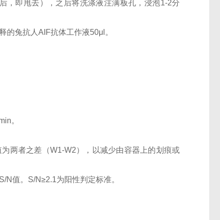
后，即甩去），之后将洗涤液注满板孔，浸泡1-2分
稀释的兔抗人AIF抗体工作液50μl。
0min。
OD值为两者之差（W1-W2），以减少由容器上的划痕或
N值。S/N≥2.1为阳性判定标准。