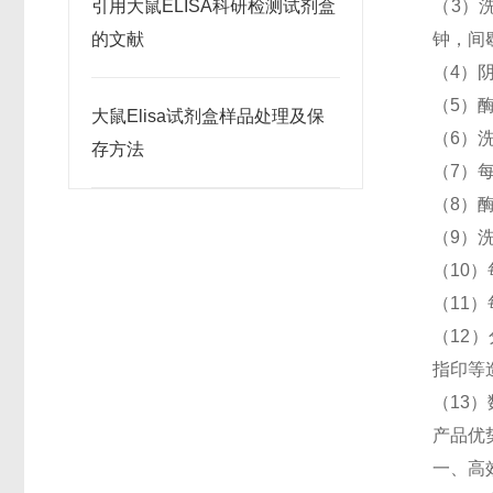
引用大鼠ELISA科研检测试剂盒
（3）
的文献
钟，间
（4）阴
（5）
大鼠Elisa试剂盒样品处理及保
（6）
存方法
（7）每
（8）
（9）
（10）
（11）
（12）
指印等
（13
产品优
一、高