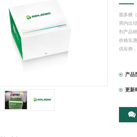
脂多糖（
周内出
剂产品
价格实
供应商
产品
更新