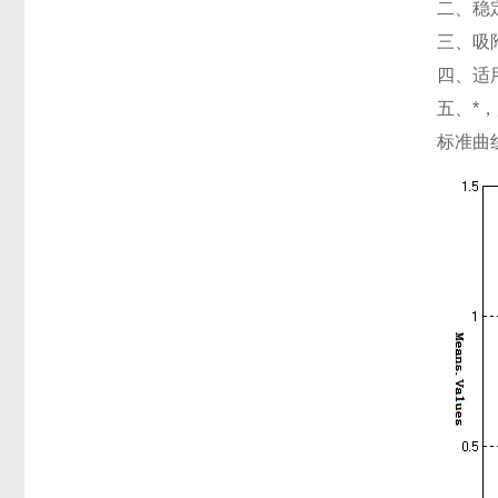
二、稳
三、吸
四、适
五、*
标准曲