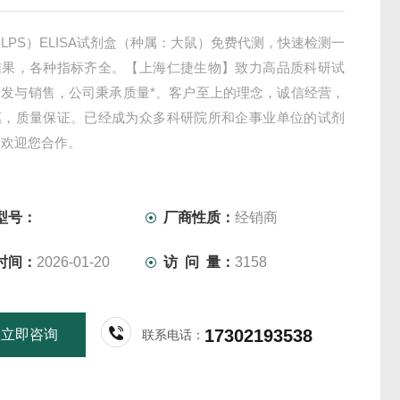
LPS）ELISA试剂盒（种属：大鼠）免费代测，快速检测一
结果，各种指标齐全。【上海仁捷生物】致力高品质科研试
研发与销售，公司秉承质量*、客户至上的理念，诚信经营，
惠，质量保证。已经成为众多科研院所和企事业单位的试剂
，欢迎您合作。
型号：
厂商性质：
经销商
时间：
2026-01-20
访 问 量：
3158
17302193538
立即咨询
联系电话：