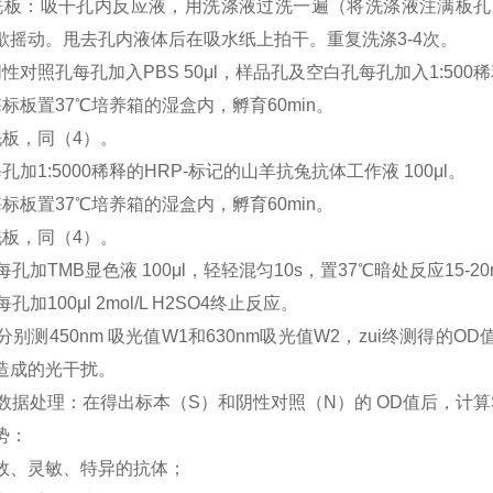
洗板：吸干孔内反应液，用洗涤液过洗一遍（将洗涤液注满板孔
歇摇动。甩去孔内液体后在吸水纸上拍干。重复洗涤3-4次。
性对照孔每孔加入PBS 50μl，样品孔及空白孔每孔加入1:500
酶标板置37℃培养箱的湿盒内，孵育60min。
洗板，同（4）。
孔加1:5000稀释的HRP-标记的山羊抗兔抗体工作液 100μl。
酶标板置37℃培养箱的湿盒内，孵育60min。
洗板，同（4）。
每孔加TMB显色液 100μl，轻轻混匀10s，置37℃暗处反应15-2
每孔加100μl 2mol/L H2SO4终止反应。
分别测450nm 吸光值W1和630nm吸光值W2，zui终测得的
造成的光干扰。
）数据处理：在得出标本（S）和阴性对照（N）的 OD值后，计算S/
势：
效、灵敏、特异的抗体；