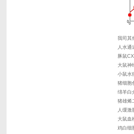
我司其
人水通道
豚鼠CX
大鼠神经
小鼠水痘
猪细胞色
绵羊白介素
猪雄烯二
人缓激肽
大鼠血栓
鸡白细胞