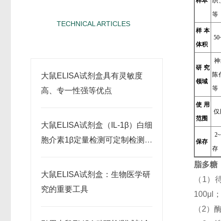
样本
织
等
TECHNICAL ARTICLES
样本
相关文章
50
体积
神
研究
陈
大鼠ELISA试剂盒具有灵敏度
领域
等
高、专一性强等优点
使用
仅
范围
大鼠ELISA试剂盒（IL-1β）白细
2
胞介素1β定量检测可定制检测范
保存
存
围
脂多糖
大鼠ELISA试剂盒：生物医学研
（1）
究的重要工具
100
（2）