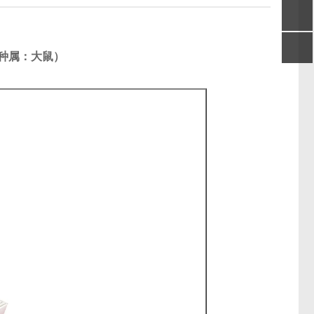
（种属：大鼠）