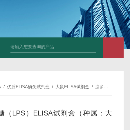
斑马鱼白介素12BELISA试剂盒发货及时
兔载脂蛋白B（apo-B）E
示
/
优质ELISA酶免试剂盒
/
大鼠ELISA试剂盒
/
脂多糖（LPS）ELISA试剂盒（种属：大鼠）
糖（LPS）ELISA试剂盒（种属：大